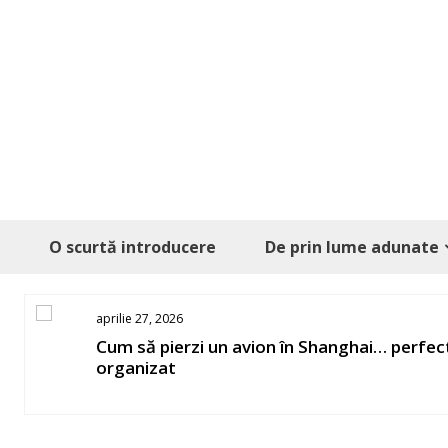
Skip
to
content
O scurtă introducere
De prin lume adunate
aprilie 27, 2026
Cum să pierzi un avion în Shanghai… perfect
organizat