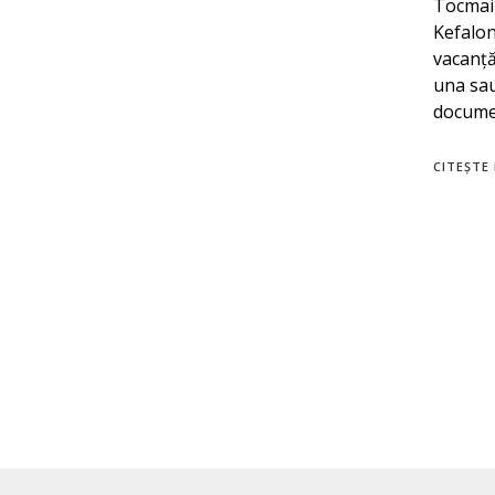
Tocmai 
Kefalon
vacanță
una sau
documen
CITEȘTE 