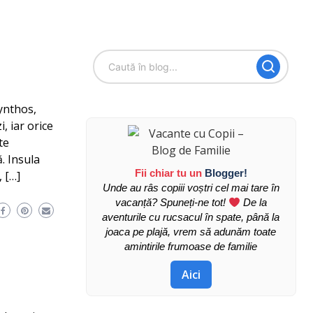
ynthos,
, iar orice
te
. Insula
Fii chiar tu un
Blogger!
 […]
Unde au râs copiii voștri cel mai tare în
vacanță? Spuneți-ne tot!
De la
aventurile cu rucsacul în spate, până la
joaca pe plajă, vrem să adunăm toate
amintirile frumoase de familie
Aici