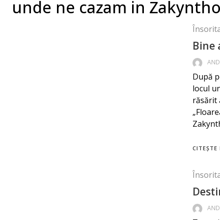
unde ne cazam in Zakynth
Însorit
Bine 
AND
După po
locul u
răsărit
„Floare
Zakynth
CITEȘTE 
Însorit
Desti
AND