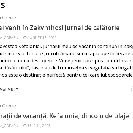
os
a Grecie
ai venit în Zakynthos! Jurnal de călătorie
A_COFARU
AUGUST 13, 2025
vestea Kefaloniei, jurnalul meu de vacanță continuă în Zak
nde marea e turcoaz, cerul rămâne senin aproape în fiecare zi
 aduce o nouă descoperire. Venețienii i-au spus Fior di Levan
a Răsăritului”, fascinați de frumusețea și vegetația sa bogată
os este o destinație perfectă pentru cei care iubesc soarele,
MAI MULT...
a Grecie
nații de vacanță. Kefalonia, dincolo de plaje
A_COFARU
IULIE 31, 2025