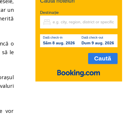
Caută hoteluri
esele,
car un
Destinație
merită
Dată check-in
Dată check-out
încă o
Sâm 8 aug. 2026
Dum 9 aug. 2026
 să le
orașul
valuri
se vor