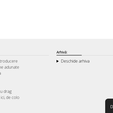
Arhivă:
ntroducere
Deschide arhiva
me adunate
a
u drag
ici, de colo
D