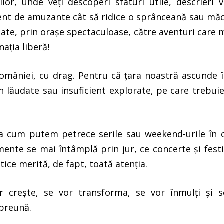
lor, unde veți descoperi sfaturi utile, descrieri v
cient de amuzante cât să ridice o sprânceană sau mă
ate, prin orașe spectaculoase, către aventuri care 
nația liberă!
 României, cu drag. Pentru că țara noastră ascunde 
 lăudate sau insuficient explorate, pe care trebuie
la cum putem petrece serile sau weekend-urile în 
mente se mai întâmplă prin jur, ce concerte și festi
tice merită, de fapt, toată atenția.
or crește, se vor transforma, se vor înmulți și 
mpreună.