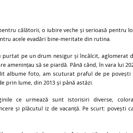
ntru călătorii, o iubire veche și serioasă pentru lo
entru acele evadări bine-meritate din rutina.
purtat pe un drum nesigur și încâlcit, aglomerat d
re amenințau să se piardă. Până când, în vara lui 20
lit albume foto, am scuturat praful de pe povești
e prin lume, din 2013 și până astăzi.
inile ce urmează sunt istorisiri diverse, color
cere și plăcutul iz de vacanță. Pe scurt: povești c