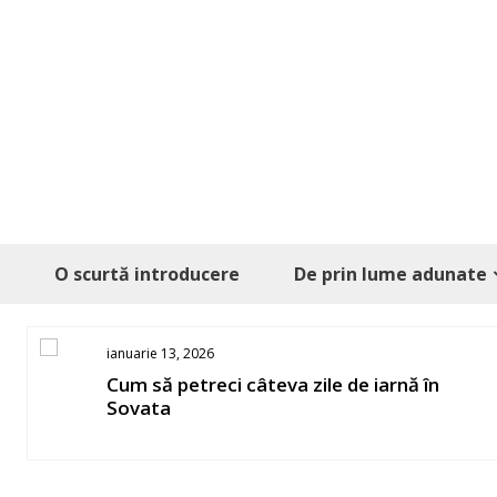
Skip
to
content
O scurtă introducere
De prin lume adunate
ianuarie 13, 2026
ect
Cum să petreci câteva zile de iarnă în
Sovata