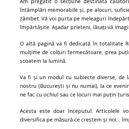
Am pregătit o secțiune destinată călătorii
întâmplări memorabile și, pe alocuri, sufi
zâmbet. Vă voi purta pe meleaguri îndepărt
împărtășite. Așadar prieteni, lăsați-vă imagi
O altă pagină va fi dedicată în totalitate
mulțime de colțuri fermecătoare, prea puțin
scoatem la lumină.
Va fi și un modul cu subiecte diverse, de 
nostru (București și nu numai), la ce eveni
ne fac cu ochiul sau ce locuri mai puțin turis
Acesta este doar începutul. Articolele v
diversifica pe măsură ce creștem și noi… î