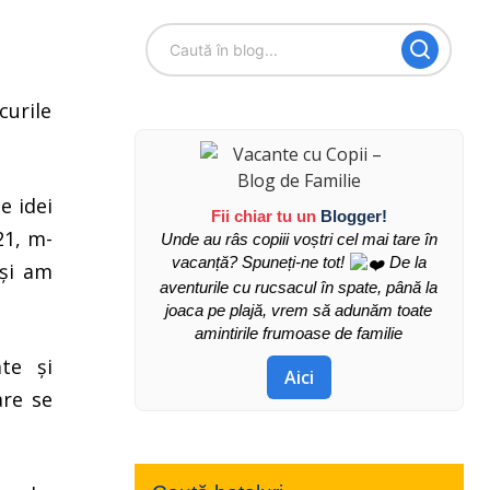
curile
e idei
Fii chiar tu un
Blogger!
21, m-
Unde au râs copiii voștri cel mai tare în
vacanță? Spuneți-ne tot!
De la
 și am
aventurile cu rucsacul în spate, până la
joaca pe plajă, vrem să adunăm toate
amintirile frumoase de familie
ate și
Aici
are se