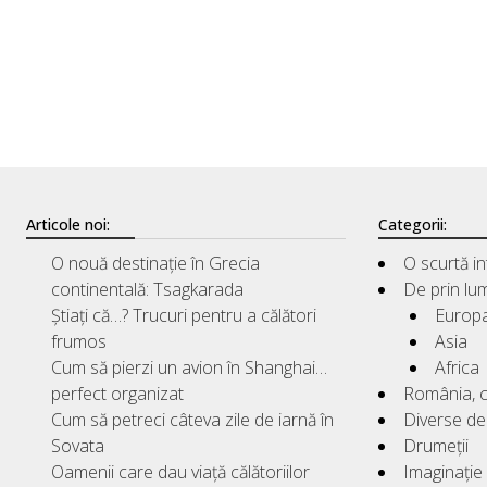
Articole noi:
Categorii:
O nouă destinație în Grecia
O scurtă i
continentală: Tsagkarada
De prin lu
Știați că…? Trucuri pentru a călători
Europ
frumos
Asia
Cum să pierzi un avion în Shanghai…
Africa
perfect organizat
România, c
Cum să petreci câteva zile de iarnă în
Diverse de 
Sovata
Drumeții
Oamenii care dau viață călătoriilor
Imaginație