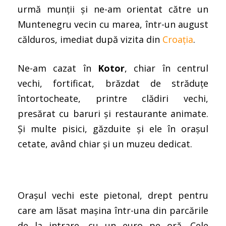
urmă munții și ne-am orientat către un
Muntenegru vecin cu marea, într-un august
călduros, imediat după vizita din
Croația
.
Ne-am cazat în
Kotor
, chiar în centrul
vechi, fortificat, brăzdat de străduțe
întortocheate, printre clădiri vechi,
presărat cu baruri și restaurante animate.
Și multe pisici, găzduite și ele în orașul
cetate, având chiar și un muzeu dedicat.
Orașul vechi este pietonal, drept pentru
care am lăsat mașina într-una din parcările
de la intrare, cu un euro pe oră. Cele