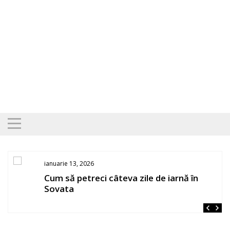
Skip
to
content
ianuarie 13, 2026
Cum să petreci câteva zile de iarnă în
Sovata