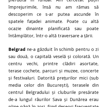
împrejurimile, însă nu am rămas să
descoperim ce s-ar putea ascunde în
spatele fațadei animate. Poate cu altă
ocazie dinainte planificată sau poate
întâmplător, într-o altă traversare a țării.
Belgrad
ne-a găzduit în schimb pentru o zi
sau două, o capitală veselă şi colorată. Un
centru vechi, printre clădiri asortate,
terase cochete, parcuri și muzee, concerte
și festivaluri. Datorită prețurilor mici (sub
media celor din București), terasele din
centrul Belgradului și cluburile presărate
de-a lungul râurilor Sava și Dunărea erau
pline până în zori, fiind deseori frecventate