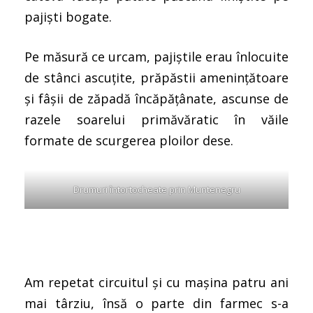
pajiști bogate.
Pe măsură ce urcam, pajiștile erau înlocuite
de stânci ascuțite, prăpăstii amenințătoare
și fâșii de zăpadă încăpățânate, ascunse de
razele soarelui primăvăratic în văile
formate de scurgerea ploilor dese.
Drumuri întortocheate prin Muntenegru
Am repetat circuitul și cu mașina patru ani
mai târziu, însă o parte din farmec s-a