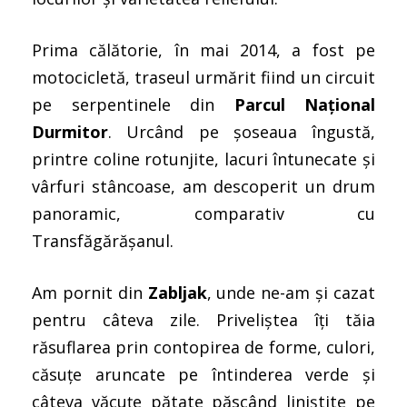
Prima călătorie, în mai 2014, a fost pe
motocicletă, traseul urmărit fiind un circuit
pe serpentinele din
Parcul Național
Durmitor
. Urcând pe șoseaua îngustă,
printre coline rotunjite, lacuri întunecate și
vârfuri stâncoase, am descoperit un drum
panoramic, comparativ cu
Transfăgărășanul.
Am pornit din
Zabljak
, unde ne-am și cazat
pentru câteva zile. Priveliștea îți tăia
răsuflarea prin contopirea de forme, culori,
căsuțe aruncate pe întinderea verde și
câteva văcuțe pătate păscând liniștite pe