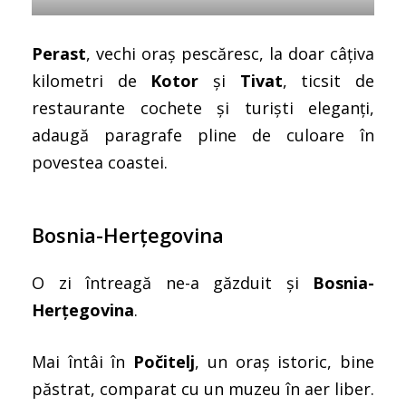
Perast
, vechi oraș pescăresc, la doar câțiva
kilometri de
Kotor
și
Tivat
, ticsit de
restaurante cochete și turiști eleganți,
adaugă paragrafe pline de culoare în
povestea coastei.
Bosnia-Herțegovina
O zi întreagă ne-a găzduit și
Bosnia-
Herțegovina
.
Mai întâi în
Počitelj
, un oraș istoric, bine
păstrat, comparat cu un muzeu în aer liber.