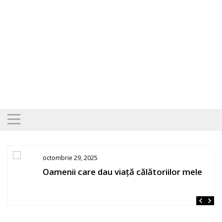
Skip
to
content
octombrie 29, 2025
Oamenii care dau viață călătoriilor mele