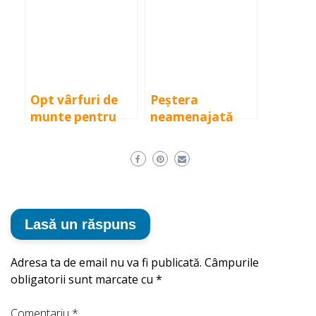
București
Opt vârfuri de
Peștera
munte pentru
neamenajată
amatorii de
Gruieț, Peștera
drumeții
Cristalelor și
Cheile Cuților
Lasă un răspuns
Adresa ta de email nu va fi publicată.
Câmpurile
obligatorii sunt marcate cu
*
Comentariu
*