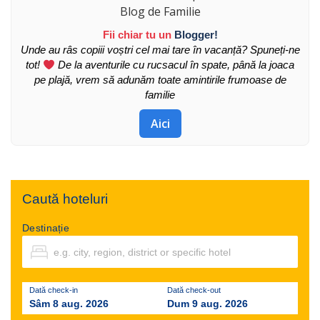
Fii chiar tu un
Blogger!
Unde au râs copiii voștri cel mai tare în vacanță? Spuneți-ne
tot!
De la aventurile cu rucsacul în spate, până la joaca
pe plajă, vrem să adunăm toate amintirile frumoase de
familie
Aici
Caută hoteluri
Destinație
Dată check-in
Dată check-out
Sâm 8 aug. 2026
Dum 9 aug. 2026