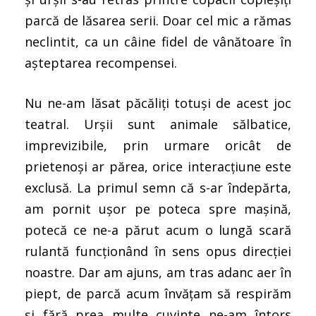
parcă de lăsarea serii. Doar cel mic a rămas
neclintit, ca un câine fidel de vânătoare în
așteptarea recompensei.
Nu ne-am lăsat păcăliți totuși de acest joc
teatral. Urșii sunt animale sălbatice,
imprevizibile, prin urmare oricât de
prietenoși ar părea, orice interacțiune este
exclusă. La primul semn că s-ar îndepărta,
am pornit ușor pe poteca spre mașină,
potecă ce ne-a părut acum o lungă scară
rulantă funcționând în sens opus direcției
noastre. Dar am ajuns, am tras adanc aer în
piept, de parcă acum învățam să respirăm
și fără prea multe cuvinte ne-am întors