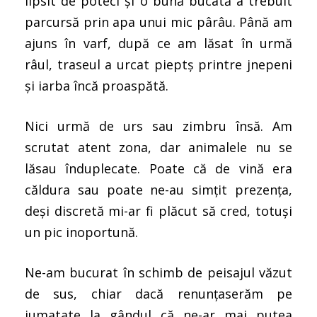
lipsit de poteci și o bună bucată a trebuit
parcursă prin apa unui mic pârâu. Până am
ajuns în varf, după ce am lăsat în urmă
râul, traseul a urcat pieptș printre jnepeni
și iarba încă proaspătă.
Nici urmă de urs sau zimbru însă. Am
scrutat atent zona, dar animalele nu se
lăsau înduplecate. Poate că de vină era
căldura sau poate ne-au simțit prezența,
deși discretă mi-ar fi plăcut să cred, totuși
un pic inoportună.
Ne-am bucurat în schimb de peisajul văzut
de sus, chiar dacă renunțaserăm pe
jumatate la gândul că ne-ar mai putea