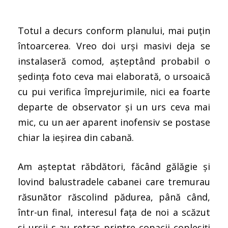
Totul a decurs conform planului, mai puțin
întoarcerea. Vreo doi urși masivi deja se
instalaseră comod, așteptând probabil o
ședința foto ceva mai elaborată, o ursoaică
cu pui verifica împrejurimile, nici ea foarte
departe de observator și un urs ceva mai
mic, cu un aer aparent inofensiv se postase
chiar la ieșirea din cabană.
Am așteptat răbdători, făcând gălăgie și
lovind balustradele cabanei care tremurau
răsunător răscolind pădurea, până când,
într-un final, interesul fața de noi a scăzut
și urșii s-au retras printre copacii copleșiți