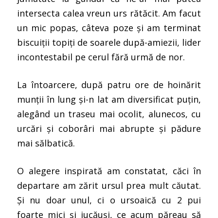
intersecta calea vreun urs rătăcit. Am facut
un mic popas, câteva poze și am terminat
biscuiții topiți de soarele după-amiezii, lider
incontestabil pe cerul fără urmă de nor.
La întoarcere, după patru ore de hoinărit
munții în lung și-n lat am diversificat puțin,
alegând un traseu mai ocolit, alunecos, cu
urcări și coborâri mai abrupte și pădure
mai sălbatică.
O alegere inspirată am constatat, căci în
departare am zărit ursul prea mult căutat.
Și nu doar unul, ci o ursoaică cu 2 pui
foarte mici și jucăuși, ce acum păreau să