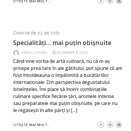
CITEȘTE MAI MULT...
Diverse de ici, de colo
Specialități… mai puțin obișnuite
ANDA_COFARU
DECEMBRIE 8, 2023
Când vine vorba de artă culinară, nu că m-aș
pricepe prea tare în ale gătitului, pot spune că am
fost întotdeauna o împătimită a bucătăriilor
internaționale. Din perspectiva degustatului
bineînțeles. Îmi place să încerc combinațiile
culinare specifice fiecărei țări, aromele intense
sau preparatele mai puțin obișnuite, pe care nu
le regăsești în alte părți și […]
CITEȘTE MAI MULT...