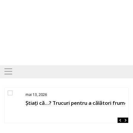
Skip
to
content
mai 13, 2026
Știați că…? Trucuri pentru a călători frumos