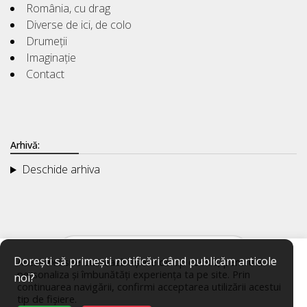
România, cu drag
Diverse de ici, de colo
Drumeții
Imaginație
Contact
Arhivă:
Deschide arhiva
Dorești să primești notificări când publicăm articole
Acest website utilizează fișiere de tip cookie, pentru a
personaliza și îmbunătăți experiența ta pe site. Prin
noi?
continuarea navigării, confirmi acceptarea utilizării acestui
tip de fișiere.