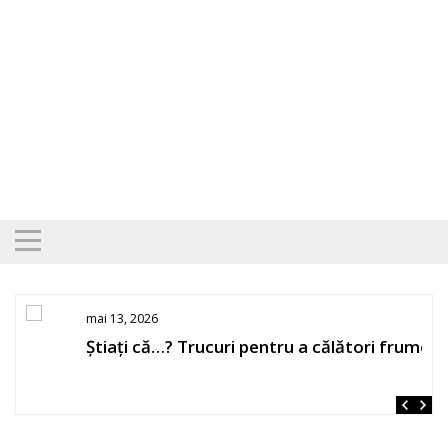
Skip
to
content
mai 13, 2026
Știați că…? Trucuri pentru a călători frumos