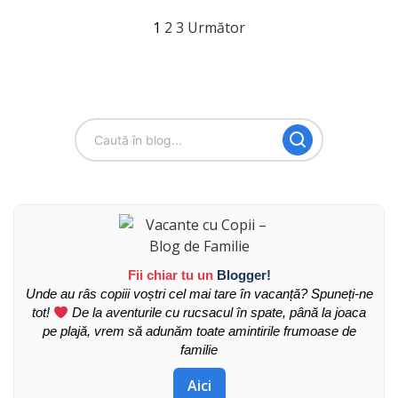
Paginație
1
2
3
Următor
articole
Fii chiar tu un
Blogger!
Unde au râs copiii voștri cel mai tare în vacanță? Spuneți-ne
tot!
De la aventurile cu rucsacul în spate, până la joaca
pe plajă, vrem să adunăm toate amintirile frumoase de
familie
Aici