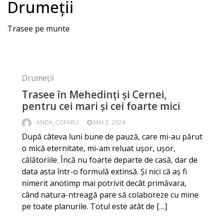
Drumeții
Trasee pe munte
Drumeții
Trasee în Mehedinți şi Cernei,
pentru cei mari și cei foarte mici
ANDA_COFARU
MAI 2, 2024
După câteva luni bune de pauză, care mi-au părut
o mică eternitate, mi-am reluat uşor, uşor,
călătoriile. Încă nu foarte departe de casă, dar de
data asta într-o formulă extinsă. Şi nici că aş fi
nimerit anotimp mai potrivit decât primăvara,
când natura-ntreagă pare să colaboreze cu mine
pe toate planurile. Totul este atât de […]