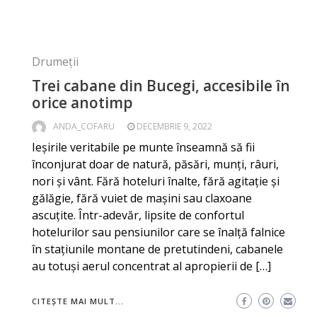
Drumeții
Trei cabane din Bucegi, accesibile în
orice anotimp
ANDA_COFARU
DECEMBRIE 9, 2022
Ieșirile veritabile pe munte înseamnă să fii
înconjurat doar de natură, păsări, munți, râuri,
nori și vânt. Fără hoteluri înalte, fără agitație și
gălăgie, fără vuiet de mașini sau claxoane
ascuțite. Într-adevăr, lipsite de confortul
hotelurilor sau pensiunilor care se înalță falnice
în stațiunile montane de pretutindeni, cabanele
au totuși aerul concentrat al apropierii de […]
CITEȘTE MAI MULT...