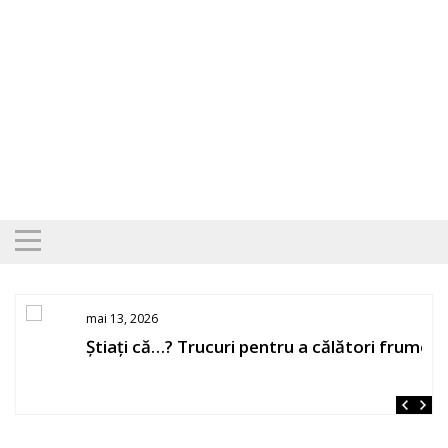
Skip
to
content
mai 13, 2026
Știați că…? Trucuri pentru a călători frumos