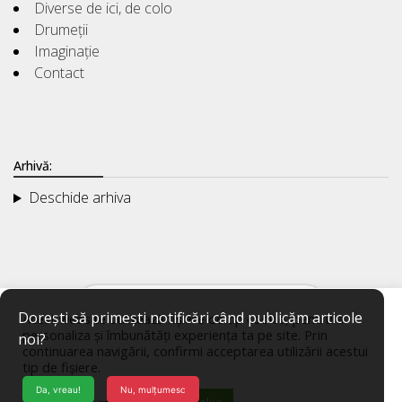
Diverse de ici, de colo
Drumeții
Imaginație
Contact
Arhivă:
Deschide arhiva
Dorești să primești notificări când publicăm articole
Acest website utilizează fișiere de tip cookie, pentru a
personaliza și îmbunătăți experiența ta pe site. Prin
noi?
continuarea navigării, confirmi acceptarea utilizării acestui
tip de fișiere.
Da, vreau!
Nu, mulțumesc