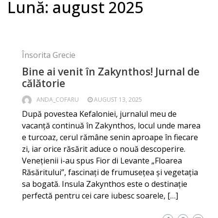
Lună:
august 2025
Însorita Grecie
Bine ai venit în Zakynthos! Jurnal de
călătorie
ANDA_COFARU
AUGUST 13, 2025
După povestea Kefaloniei, jurnalul meu de
vacanță continuă în Zakynthos, locul unde marea
e turcoaz, cerul rămâne senin aproape în fiecare
zi, iar orice răsărit aduce o nouă descoperire.
Venețienii i-au spus Fior di Levante „Floarea
Răsăritului”, fascinați de frumusețea și vegetația
sa bogată. Insula Zakynthos este o destinație
perfectă pentru cei care iubesc soarele, […]