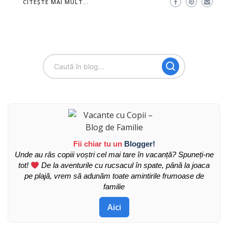
CITEȘTE MAI MULT...
Fii chiar tu un
Blogger!
Unde au râs copiii voștri cel mai tare în vacanță? Spuneți-ne
tot!
De la aventurile cu rucsacul în spate, până la joaca
pe plajă, vrem să adunăm toate amintirile frumoase de
familie
Aici