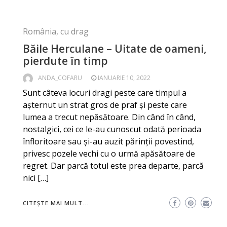
România, cu drag
Băile Herculane – Uitate de oameni,
pierdute în timp
ANDA_COFARU
IANUARIE 10, 2022
Sunt câteva locuri dragi peste care timpul a
așternut un strat gros de praf și peste care
lumea a trecut nepăsătoare. Din când în când,
nostalgici, cei ce le-au cunoscut odată perioada
înfloritoare sau și-au auzit părinții povestind,
privesc pozele vechi cu o urmă apăsătoare de
regret. Dar parcă totul este prea departe, parcă
nici […]
CITEȘTE MAI MULT...