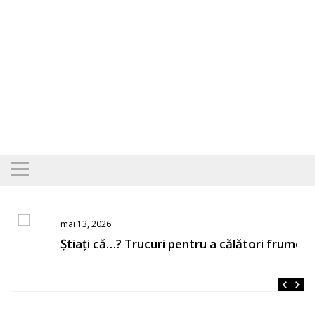
Skip
to
content
mai 13, 2026
Știați că…? Trucuri pentru a călători frumos