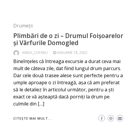
Drumeții
Plimbări de o zi – Drumul Foișoarelor
și Vârfurile Domogled
ANDA_COFARU
IANUARIE 18, 2022
Bineînțeles că întreaga excursie a durat ceva mai
mult de câteva zile, dat fiind lungul drum parcurs.
Dar cele două trasee alese sunt perfecte pentru a
umple aproape o zi întreagă, aşa că am preferat
să le detaliez în articolul următor, pentru a ști
exact ce vă așteaptă dacă porniți la drum pe
culmile din […]
CITEȘTE MAI MULT...