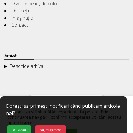
Diverse de ici, de colo
Drumeții
Imaginație
Contact
Arhivă:
Deschide arhiva
Dorești să primești notificări când publicăm articole
Acest website utilizează fișiere de tip cookie, pentru a
personaliza și îmbunătăți experiența ta pe site. Prin
noi?
continuarea navigării, confirmi acceptarea utilizării acestui
tip de fișiere.
Da, vreau!
Nu, mulțumesc