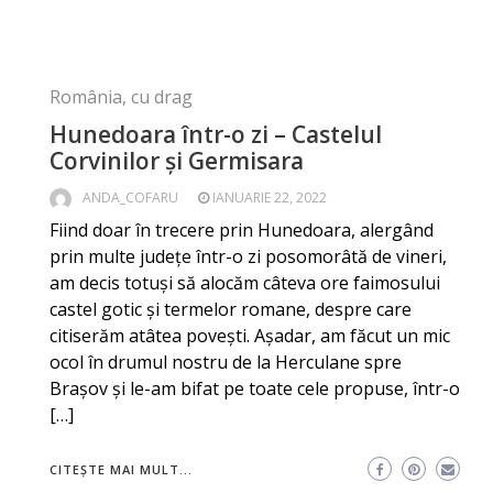
România, cu drag
Hunedoara într-o zi – Castelul
Corvinilor și Germisara
ANDA_COFARU
IANUARIE 22, 2022
Fiind doar în trecere prin Hunedoara, alergând
prin multe județe într-o zi posomorâtă de vineri,
am decis totuși să alocăm câteva ore faimosului
castel gotic și termelor romane, despre care
citiserăm atâtea povești. Așadar, am făcut un mic
ocol în drumul nostru de la Herculane spre
Brașov și le-am bifat pe toate cele propuse, într-o
[…]
CITEȘTE MAI MULT...