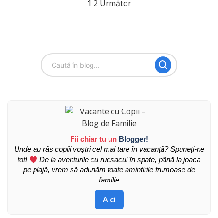
Paginație
1
2
Următor
articole
Fii chiar tu un
Blogger!
Unde au râs copiii voștri cel mai tare în vacanță? Spuneți-ne
tot!
De la aventurile cu rucsacul în spate, până la joaca
pe plajă, vrem să adunăm toate amintirile frumoase de
familie
Aici