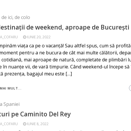
de ici, de colo
destinații de weekend, aproape de București
A_COFARU
IUNIE 20, 2022
mpinăm viața ca pe o vacanță! Sau altfel spus, cum să profit
 moment pentru a ne bucura de cât mai multe călătorii, depa
a cotidiană, mai aproape de natură, completate de plimbări l
e în nuanțe vii, de vară timpurie. Când weekend-ul începe să î
tă prezența, bagajul meu este […]
MAI MULT...
a Spaniei
uri pe Caminito Del Rey
A_COFARU
IUNIE 8, 2022