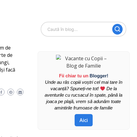
ăm de
rte de
ungi,
și facă
Fii chiar tu un
Blogger!
Unde au râs copiii voștri cel mai tare în
vacanță? Spuneți-ne tot!
De la
aventurile cu rucsacul în spate, până la
joaca pe plajă, vrem să adunăm toate
amintirile frumoase de familie
Aici