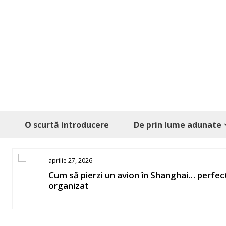
Skip
to
content
O scurtă introducere
De prin lume adunate
aprilie 27, 2026
os
Cum să pierzi un avion în Shanghai… perfec
organizat