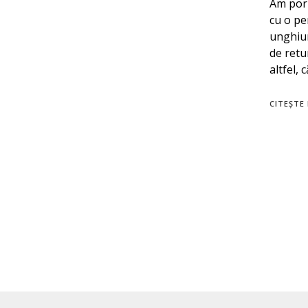
Am porn
cu o pe
unghiur
de retu
altfel, 
CITEȘTE 