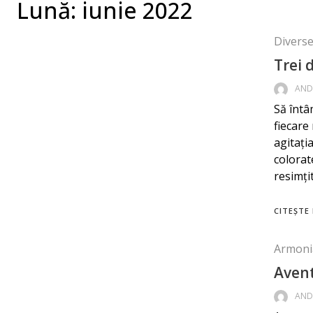
Lună:
iunie 2022
Diverse 
Trei 
AND
Să întâ
fiecare
agitați
colorat
resimți
CITEȘTE 
Armoni
Avent
AND