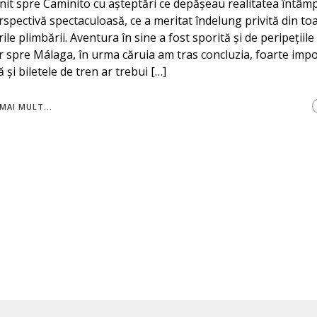
it spre Caminito cu așteptări ce depășeau realitatea întâmp
rspectivă spectaculoasă, ce a meritat îndelung privită din to
ile plimbării. Aventura în sine a fost sporită și de peripețiil
r spre Málaga, în urma căruia am tras concluzia, foarte imp
că și biletele de tren ar trebui […]
MAI MULT...