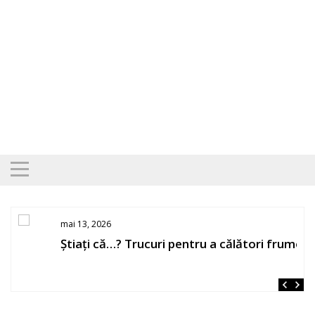
Skip
to
content
mai 13, 2026
Știați că…? Trucuri pentru a călători frumos