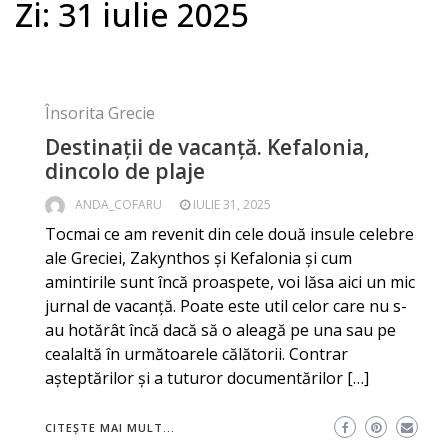
Zi:
31 iulie 2025
Însorita Grecie
Destinații de vacanță. Kefalonia,
dincolo de plaje
ANDA_COFARU
IULIE 31, 2025
Tocmai ce am revenit din cele două insule celebre
ale Greciei, Zakynthos și Kefalonia și cum
amintirile sunt încă proaspete, voi lăsa aici un mic
jurnal de vacanță. Poate este util celor care nu s-
au hotărât încă dacă să o aleagă pe una sau pe
cealaltă în următoarele călătorii. Contrar
așteptărilor și a tuturor documentărilor […]
CITEȘTE MAI MULT...