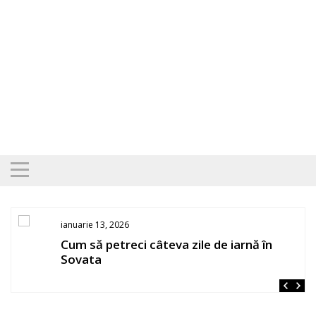
Skip
to
content
ianuarie 13, 2026
Cum să petreci câteva zile de iarnă în
Sovata