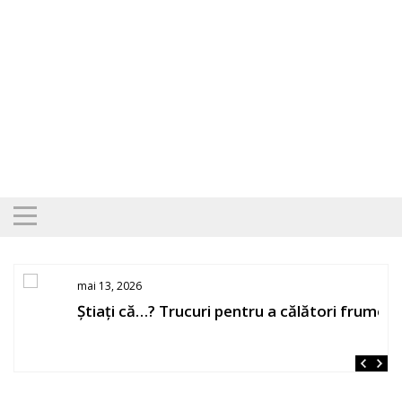
Skip
to
content
mai 13, 2026
Știați că…? Trucuri pentru a călători frumos