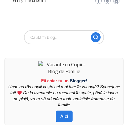
CITEȘTE MAI MULT...
Fii chiar tu un
Blogger!
Unde au râs copiii voștri cel mai tare în vacanță? Spuneți-ne
tot!
De la aventurile cu rucsacul în spate, până la joaca
pe plajă, vrem să adunăm toate amintirile frumoase de
familie
Aici