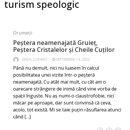
turism speologic
Drumeții
Peștera neamenajată Gruieț,
Peștera Cristalelor și Cheile Cuților
ANDA_COFARU
SEPTEMBRIE 14, 2022
Până nu demult, nici nu luasem în calcul
posibilitatea unei vizite într-o peșteră
neamenajată. Cu atât mai mult, cu cât am o
oarecare strângere de inimă când vine vorba de
spații înguste. Nu aș numi-o claustrofobie, nici
măcar pe aproape, dar sunt convinsă că ceva,
acolo, tot există. Mi se taie puțin răsuflarea atunci
când […]