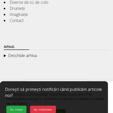
Diverse de ici, de colo
Drumeții
Imaginație
Contact
Arhivă:
Deschide arhiva
Dorești să primești notificări când publicăm articole
Acest website utilizează fișiere de tip cookie, pentru a
personaliza și îmbunătăți experiența ta pe site. Prin
noi?
continuarea navigării, confirmi acceptarea utilizării acestui
tip de fișiere.
Da, vreau!
Nu, mulțumesc