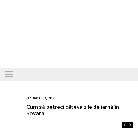
Skip
to
content
ianuarie 13, 2026
Cum să petreci câteva zile de iarnă în
Sovata