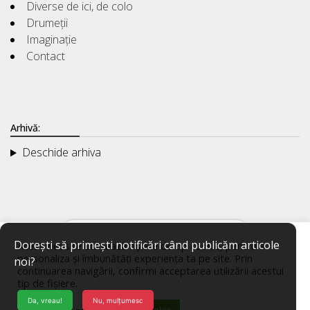
Diverse de ici, de colo
Drumeții
Imaginație
Contact
Arhivă:
Deschide arhiva
Dorești să primești notificări când publicăm articole
Acest website utilizează fișiere de tip cookie, pentru a
personaliza și îmbunătăți experiența ta pe site. Prin
noi?
continuarea navigării, confirmi acceptarea utilizării acestui
tip de fișiere.
Da, vreau!
Nu, mulțumesc