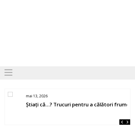
Skip
to
content
mai 13, 2026
Știați că…? Trucuri pentru a călători frumos