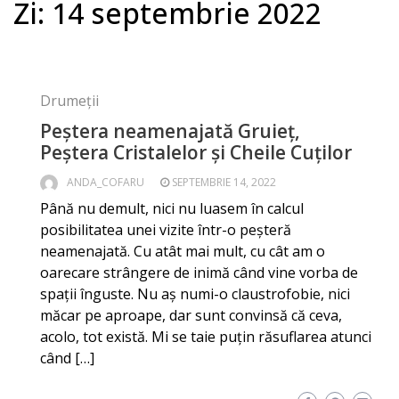
Zi:
14 septembrie 2022
Drumeții
Peștera neamenajată Gruieț,
Peștera Cristalelor și Cheile Cuților
ANDA_COFARU
SEPTEMBRIE 14, 2022
Până nu demult, nici nu luasem în calcul
posibilitatea unei vizite într-o peșteră
neamenajată. Cu atât mai mult, cu cât am o
oarecare strângere de inimă când vine vorba de
spații înguste. Nu aș numi-o claustrofobie, nici
măcar pe aproape, dar sunt convinsă că ceva,
acolo, tot există. Mi se taie puțin răsuflarea atunci
când […]