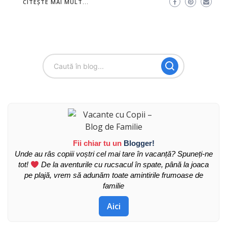
CITEȘTE MAI MULT...
Fii chiar tu un
Blogger!
Unde au râs copiii voștri cel mai tare în vacanță? Spuneți-ne
tot!
De la aventurile cu rucsacul în spate, până la joaca
pe plajă, vrem să adunăm toate amintirile frumoase de
familie
Aici