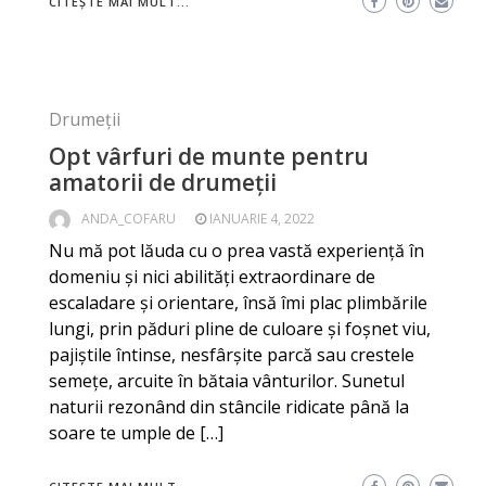
CITEȘTE MAI MULT...
Drumeții
Opt vârfuri de munte pentru
amatorii de drumeții
ANDA_COFARU
IANUARIE 4, 2022
Nu mă pot lăuda cu o prea vastă experiență în
domeniu și nici abilități extraordinare de
escaladare și orientare, însă îmi plac plimbările
lungi, prin păduri pline de culoare și foșnet viu,
pajiștile întinse, nesfârșite parcă sau crestele
semețe, arcuite în bătaia vânturilor. Sunetul
naturii rezonând din stâncile ridicate până la
soare te umple de […]