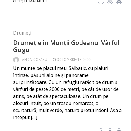
CITEȘTE MAI MULT...
Drumeții
Drumeție în Munții Godeanu. Vârful
Gugu
ANDA_COFARU
OCTOMBRIE 13, 2022
Un munte pe placul meu. Sălbatic, cu plaiuri
întinse, pășuni alpine și panorame
surprinzătoare. Cu un refugiu rătăcit pe drum și
vârfuri de peste 2000 de metri, pe cât de ușor de
atins, pe atât de spectaculoase. Un drum pe
alocuri intuit, pe un traseu nemarcat, o
scurtătură, mult verde, natura pretutindeni. Așa a
început […]