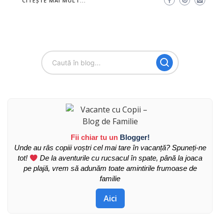
CITEȘTE MAI MULT...
Fii chiar tu un
Blogger!
Unde au râs copiii voștri cel mai tare în vacanță? Spuneți-ne
tot!
De la aventurile cu rucsacul în spate, până la joaca
pe plajă, vrem să adunăm toate amintirile frumoase de
familie
Aici