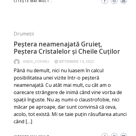
CITEȘTE MAI MULT...
Drumeții
Peștera neamenajată Gruieț,
Peștera Cristalelor și Cheile Cuților
ANDA_COFARU
SEPTEMBRIE 14, 2022
Până nu demult, nici nu luasem în calcul
posibilitatea unei vizite într-o peșteră
neamenajată. Cu atât mai mult, cu cât am o
oarecare strângere de inimă când vine vorba de
spații înguste. Nu aș numi-o claustrofobie, nici
măcar pe aproape, dar sunt convinsă că ceva,
acolo, tot există. Mi se taie puțin răsuflarea atunci
când […]