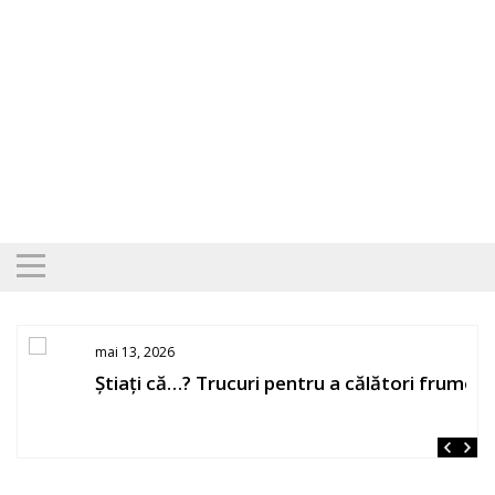
Skip
to
content
mai 13, 2026
Știați că…? Trucuri pentru a călători frumos