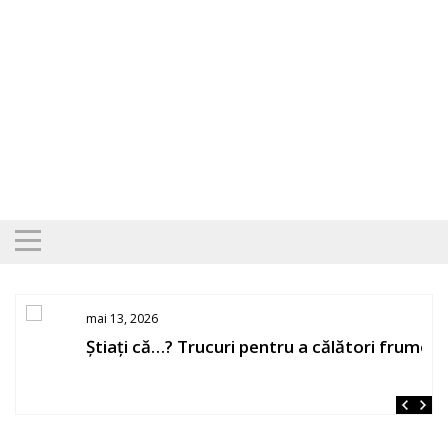
Skip
to
content
mai 13, 2026
Știați că…? Trucuri pentru a călători frumos