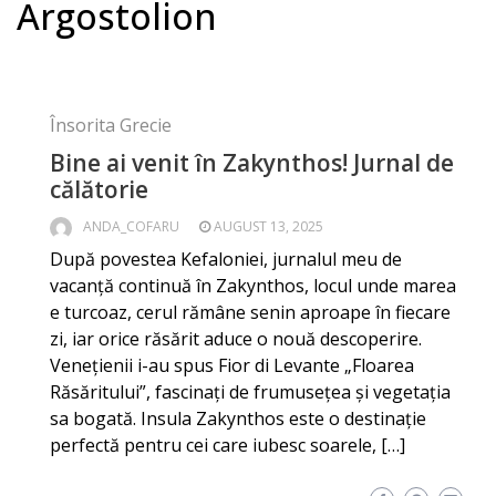
Argostolion
Însorita Grecie
Bine ai venit în Zakynthos! Jurnal de
călătorie
ANDA_COFARU
AUGUST 13, 2025
După povestea Kefaloniei, jurnalul meu de
vacanță continuă în Zakynthos, locul unde marea
e turcoaz, cerul rămâne senin aproape în fiecare
zi, iar orice răsărit aduce o nouă descoperire.
Venețienii i-au spus Fior di Levante „Floarea
Răsăritului”, fascinați de frumusețea și vegetația
sa bogată. Insula Zakynthos este o destinație
perfectă pentru cei care iubesc soarele, […]