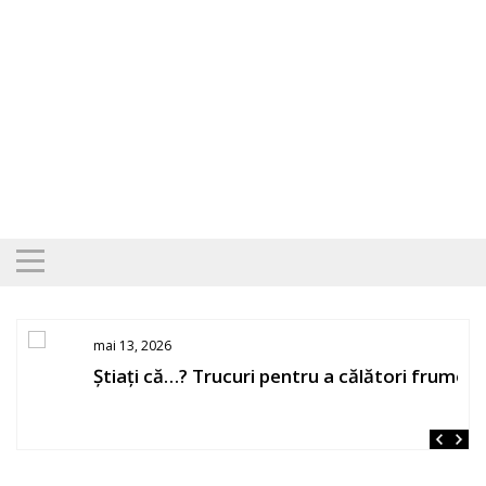
Skip
to
content
mai 13, 2026
Știați că…? Trucuri pentru a călători frumos