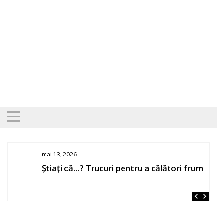
Skip
to
content
mai 13, 2026
Știați că…? Trucuri pentru a călători frumos