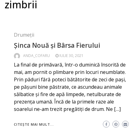
zimbrii
Drumeții
Șinca Nouă și Bârsa Fierului
ANDA_COFARU
IULIE 30, 2021
La final de primăvară, într-o duminică însorită de
mai, am pornit o plimbare prin locuri neumblate.
Prin păduri fără poteci bătătorite de zeci de pași,
pe pășuni bine păstrate, ce ascundeau animale
sălbatice și fire de apă limpede, netulburate de
prezența umană. Încă de la primele raze ale
soarelui ne-am trezit pregătiți de drum. Ne […]
CITEȘTE MAI MULT...