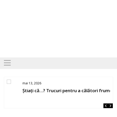
Skip
to
content
mai 13, 2026
Știați că…? Trucuri pentru a călători frumos