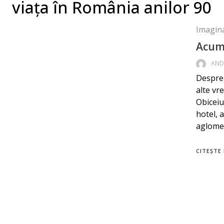
viața în România anilor 90
Imagina
Acum,
AND
Despre 
alte vr
Obiceiu
hotel, 
aglomer
CITEȘTE 