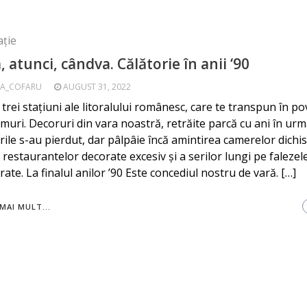
ție
 atunci, cândva. Călătorie în anii ‘90
A_COFARU
AUGUST 31, 2022
trei stațiuni ale litoralului românesc, care te transpun în po
emuri. Decoruri din vara noastră, retrăite parcă cu ani în urm
rile s-au pierdut, dar pâlpâie încă amintirea camerelor dichis
a restaurantelor decorate excesiv și a serilor lungi pe falezel
ate. La finalul anilor ’90 Este concediul nostru de vară. […]
MAI MULT...