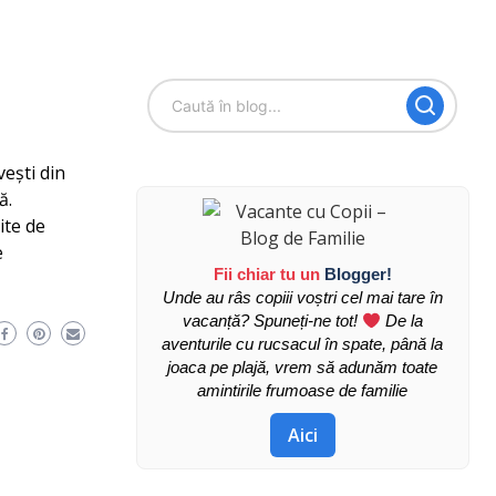
vești din
ă.
ite de
e
Fii chiar tu un
Blogger!
Unde au râs copiii voștri cel mai tare în
vacanță? Spuneți-ne tot!
De la
aventurile cu rucsacul în spate, până la
joaca pe plajă, vrem să adunăm toate
amintirile frumoase de familie
Aici