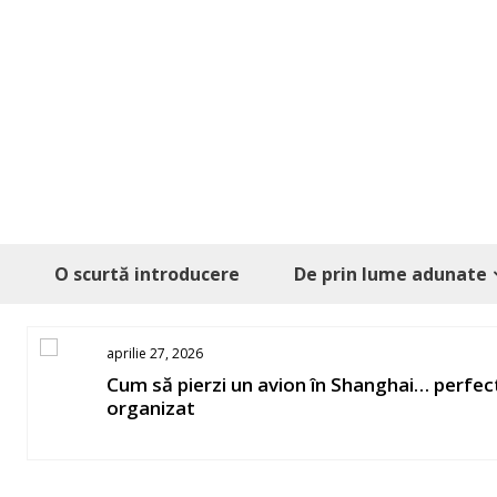
Skip
to
content
O scurtă introducere
De prin lume adunate
aprilie 27, 2026
os
Cum să pierzi un avion în Shanghai… perfec
organizat