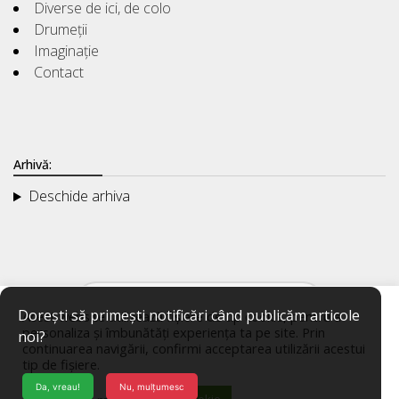
Diverse de ici, de colo
Drumeții
Imaginație
Contact
Arhivă:
Deschide arhiva
Dorești să primești notificări când publicăm articole
Acest website utilizează fișiere de tip cookie, pentru a
personaliza și îmbunătăți experiența ta pe site. Prin
noi?
continuarea navigării, confirmi acceptarea utilizării acestui
tip de fișiere.
Da, vreau!
Nu, mulțumesc