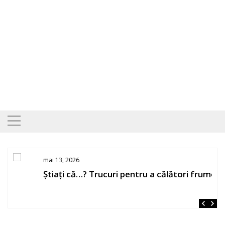
Skip
to
content
mai 13, 2026
Știați că…? Trucuri pentru a călători frumos