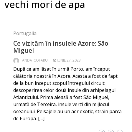
vechi mori de apa
Portugalia
Ce vizităm în insulele Azore: São
Miguel
ANDA_COFARU
IUNIE 27, 2023
După ce am lăsat în urmă Porto, am început
călătoria noastră în Azore. Acesta a fost de fapt
de la bun început scopul întregului circuit:
descoperirea celor două insule din arhipelagul
Atlanticului. Prima aleasă a fost São Miguel,
urmată de Terceira, insule verzi din mijlocul
oceanului. Peisajele au un aer exotic, străin parcă
de Europa. […]