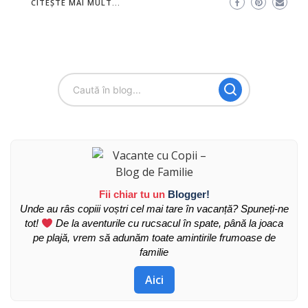
CITEȘTE MAI MULT...
Fii chiar tu un
Blogger!
Unde au râs copiii voștri cel mai tare în vacanță? Spuneți-ne
tot!
De la aventurile cu rucsacul în spate, până la joaca
pe plajă, vrem să adunăm toate amintirile frumoase de
familie
Aici