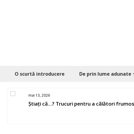
Skip
to
content
O scurtă introducere
De prin lume adunate
mai 13, 2026
Știați că…? Trucuri pentru a călători frumo