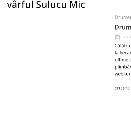
vârful Sulucu Mic
Drumeț
Drum
AND
Călător
la fiec
ultimel
plimbăr
weekend
CITEȘTE 