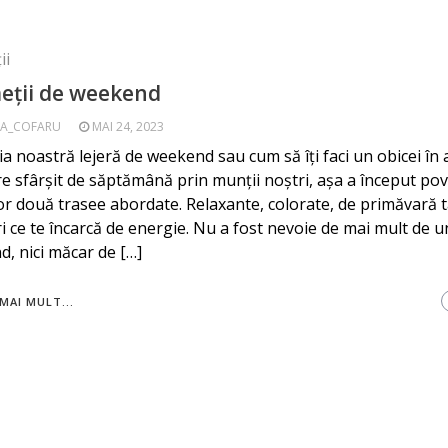
ii
eții de weekend
A_COFARU
MAI 24, 2023
ia noastră lejeră de weekend sau cum să îți faci un obicei în 
are sfârșit de săptămână prin munții noștri, așa a început po
or două trasee abordate. Relaxante, colorate, de primăvară t
i ce te încarcă de energie. Nu a fost nevoie de mai mult de u
, nici măcar de […]
MAI MULT...