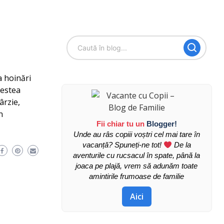
a hoinări
vestea
ârzie,
n
Fii chiar tu un
Blogger!
Unde au râs copiii voștri cel mai tare în
vacanță? Spuneți-ne tot!
De la
aventurile cu rucsacul în spate, până la
joaca pe plajă, vrem să adunăm toate
amintirile frumoase de familie
Aici