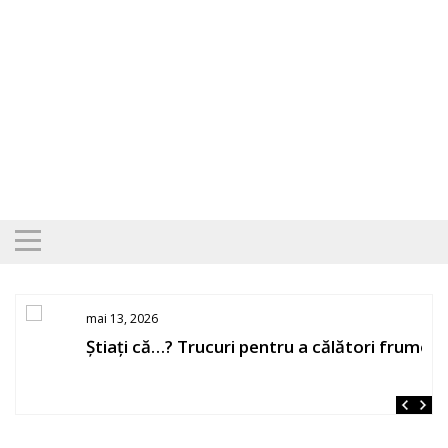
Skip
to
content
mai 13, 2026
Știați că…? Trucuri pentru a călători frumos