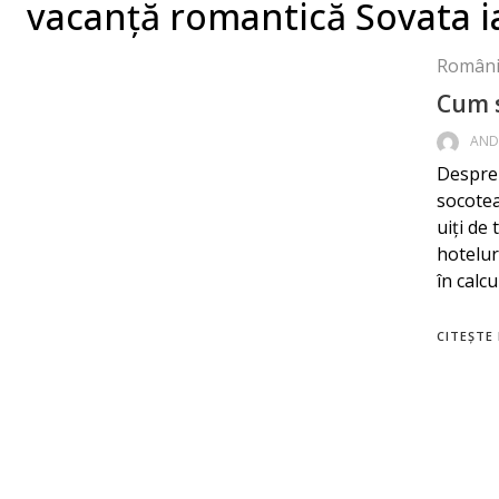
vacanță romantică Sovata i
Români
Cum s
AND
Despre 
socotea
uiți de
hotelur
în calcu
CITEȘTE 