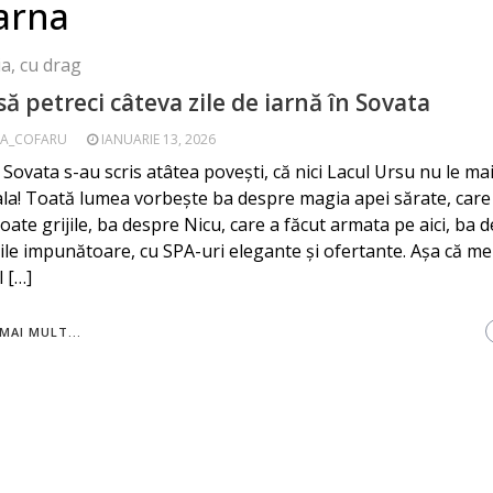
arna
a, cu drag
ă petreci câteva zile de iarnă în Sovata
A_COFARU
IANUARIE 13, 2026
Sovata s-au scris atâtea povești, că nici Lacul Ursu nu le mai
la! Toată lumea vorbește ba despre magia apei sărate, care 
 toate grijile, ba despre Nicu, care a făcut armata pe aici, ba 
ile impunătoare, cu SPA-uri elegante și ofertante. Așa că mer
l […]
MAI MULT...