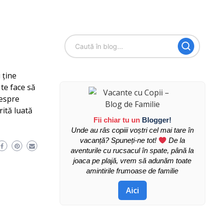
 ține
te face să
despre
ită luată
Fii chiar tu un
Blogger!
Unde au râs copiii voștri cel mai tare în
vacanță? Spuneți-ne tot!
De la
aventurile cu rucsacul în spate, până la
joaca pe plajă, vrem să adunăm toate
amintirile frumoase de familie
Aici