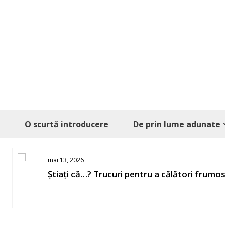
Skip
to
content
O scurtă introducere
De prin lume adunate
mai 13, 2026
Știați că…? Trucuri pentru a călători frumo