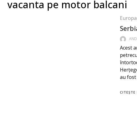
vacanta pe motor balcani
Europa
Serbi
AND
Acest a
petrecu
întorto
Herțego
au fost
CITEȘTE 