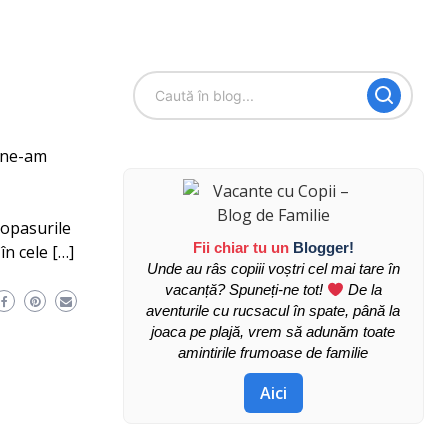
i ne-am
popasurile
Fii chiar tu un
Blogger!
în cele […]
Unde au râs copiii voștri cel mai tare în
vacanță? Spuneți-ne tot!
De la
aventurile cu rucsacul în spate, până la
joaca pe plajă, vrem să adunăm toate
amintirile frumoase de familie
Aici