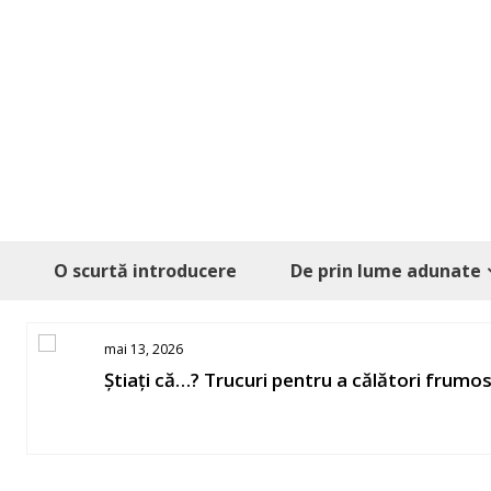
Skip
to
content
O scurtă introducere
De prin lume adunate
mai 13, 2026
Știați că…? Trucuri pentru a călători frumo