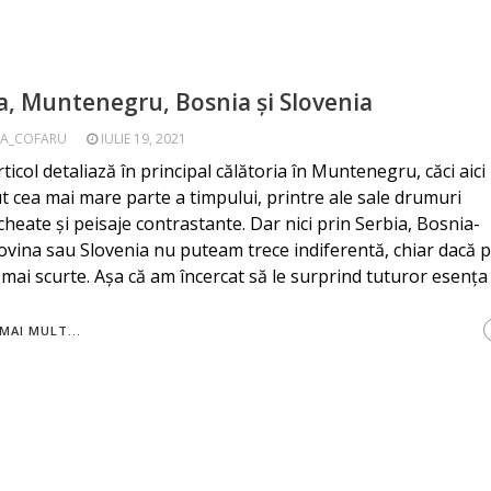
a, Muntenegru, Bosnia și Slovenia
A_COFARU
IULIE 19, 2021
rticol detaliază în principal călătoria în Muntenegru, căci aic
t cea mai mare parte a timpului, printre ale sale drumuri
cheate și peisaje contrastante. Dar nici prin Serbia, Bosnia-
vina sau Slovenia nu puteam trece indiferentă, chiar dacă 
 mai scurte. Așa că am încercat să le surprind tuturor esența 
MAI MULT...