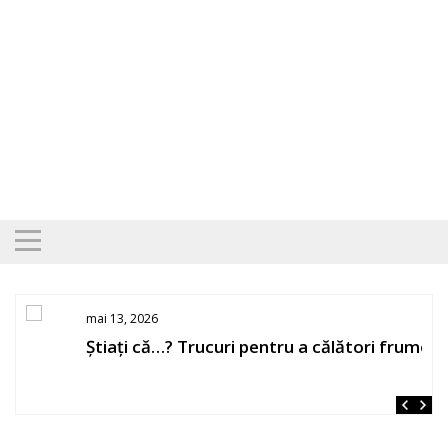
Skip
to
content
mai 13, 2026
Știați că…? Trucuri pentru a călători frumos