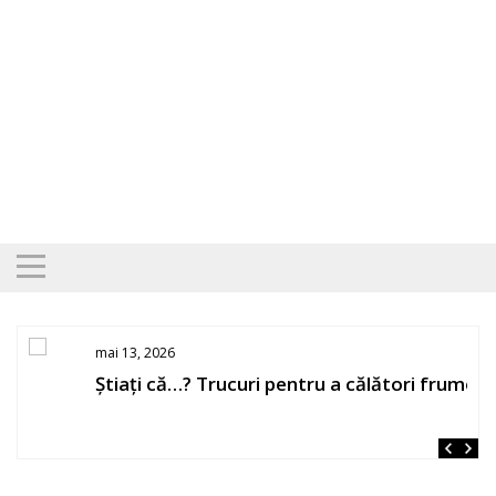
Skip
to
content
mai 13, 2026
Știați că…? Trucuri pentru a călători frumos