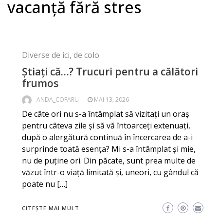
vacanță fără stres
Diverse de ici, de colo
Știați că…? Trucuri pentru a călători
frumos
ANDA_COFARU
MAI 13, 2026
De câte ori nu s-a întâmplat să vizitați un oraș
pentru câteva zile și să vă întoarceți extenuați,
după o alergătură continuă în încercarea de a-i
surprinde toată esența? Mi s-a întâmplat și mie,
nu de puține ori. Din păcate, sunt prea multe de
văzut într-o viață limitată și, uneori, cu gândul că
poate nu […]
CITEȘTE MAI MULT...