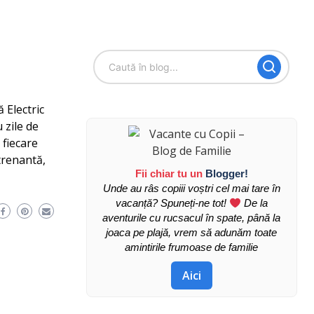
 Electric
 zile de
 fiecare
trenantă,
Fii chiar tu un
Blogger!
Unde au râs copiii voștri cel mai tare în
vacanță? Spuneți-ne tot!
De la
aventurile cu rucsacul în spate, până la
joaca pe plajă, vrem să adunăm toate
amintirile frumoase de familie
Aici