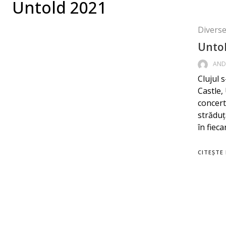
Untold 2021
Diverse 
Untol
AND
Clujul 
Castle,
concert
străduț
în fieca
CITEȘTE 