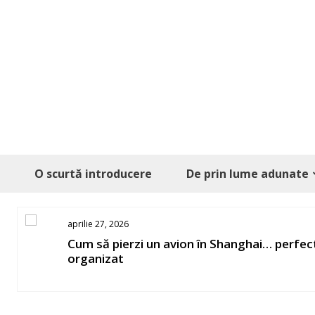
Skip
to
content
O scurtă introducere
De prin lume adunate
aprilie 27, 2026
os
Cum să pierzi un avion în Shanghai… perfec
organizat