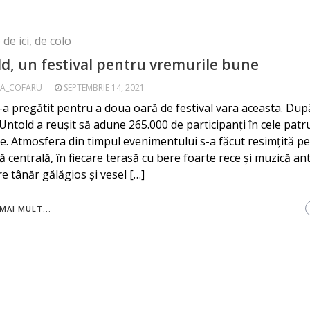
de ici, de colo
d, un festival pentru vremurile bune
A_COFARU
SEPTEMBRIE 14, 2021
s-a pregătit pentru a doua oară de festival vara aceasta. După
 Untold a reușit să adune 265.000 de participanți în cele patru
e. Atmosfera din timpul evenimentului s-a făcut resimțită pe
ă centrală, în fiecare terasă cu bere foarte rece și muzică an
re tânăr gălăgios și vesel […]
MAI MULT...