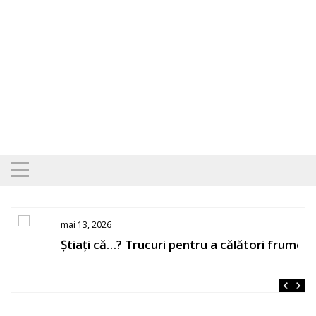
Skip
to
content
mai 13, 2026
Știați că…? Trucuri pentru a călători frumos