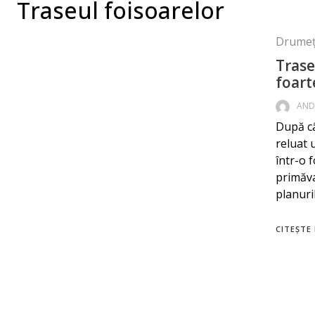
Traseul foisoarelor
Drumeț
Trase
foart
AND
După câ
reluat 
într-o f
primăva
planuri
CITEȘTE 