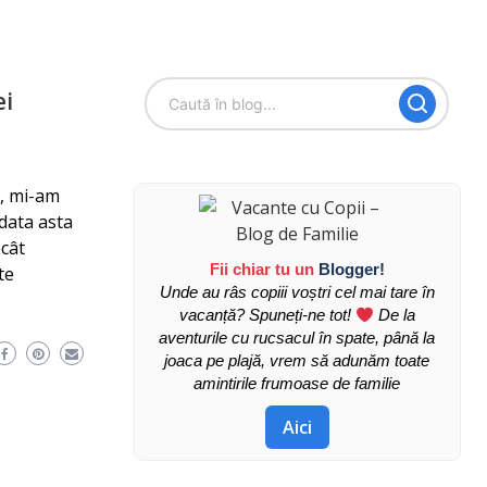
ei
e, mi-am
 data asta
ecât
Fii chiar tu un
Blogger!
te
Unde au râs copiii voștri cel mai tare în
vacanță? Spuneți-ne tot!
De la
aventurile cu rucsacul în spate, până la
joaca pe plajă, vrem să adunăm toate
amintirile frumoase de familie
Aici