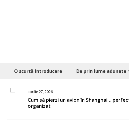
Skip
to
content
O scurtă introducere
De prin lume adunate
aprilie 27, 2026
os
Cum să pierzi un avion în Shanghai… perfec
organizat