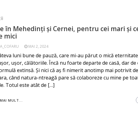
ii
e în Mehedinți şi Cernei, pentru cei mari și c
e mici
A_COFARU
MAI 2, 2024
teva luni bune de pauză, care mi-au părut o mică eternitat
uşor, uşor, călătoriile. Încă nu foarte departe de casă, dar de
ormulă extinsă. Şi nici că aş fi nimerit anotimp mai potrivit d
ra, când natura-ntreagă pare să colaboreze cu mine pe toa
le. Totul este atât de […]
MAI MULT...