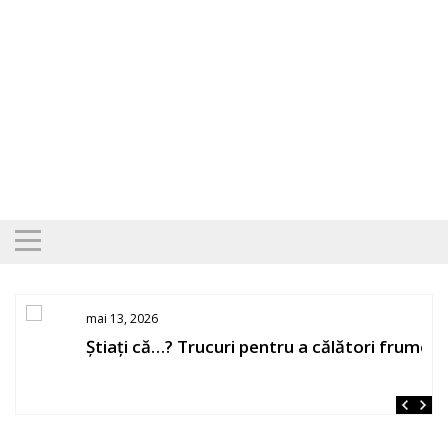
Skip
to
content
mai 13, 2026
Știați că…? Trucuri pentru a călători frumos