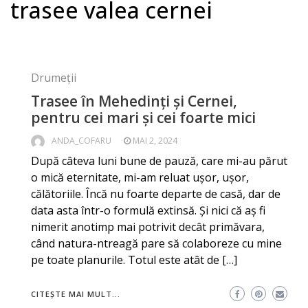
trasee valea cernei
Drumeții
Trasee în Mehedinți şi Cernei,
pentru cei mari și cei foarte mici
ANDA_COFARU
MAI 2, 2024
După câteva luni bune de pauză, care mi-au părut
o mică eternitate, mi-am reluat uşor, uşor,
călătoriile. Încă nu foarte departe de casă, dar de
data asta într-o formulă extinsă. Şi nici că aş fi
nimerit anotimp mai potrivit decât primăvara,
când natura-ntreagă pare să colaboreze cu mine
pe toate planurile. Totul este atât de […]
CITEȘTE MAI MULT...