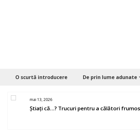
Skip
to
content
O scurtă introducere
De prin lume adunate
mai 13, 2026
Știați că…? Trucuri pentru a călători frumo