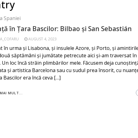
try
a Spaniei
ță în Ţara Bascilor: Bilbao și San Sebastián
A_COFARU
AUGUST 4, 2023
t în urma și Lisabona, și insulele Azore, și Porto, și amintiri
 două săptămâni și jumătate petrecute aici și-am traversat în
. Un loc încă străin plimbărilor mele. Făcusem deja cunoștinț
cata și artistica Barcelona sau cu sudul prea însorit, cu nuanț
a Bascilor era încă ceva […]
MAI MULT...