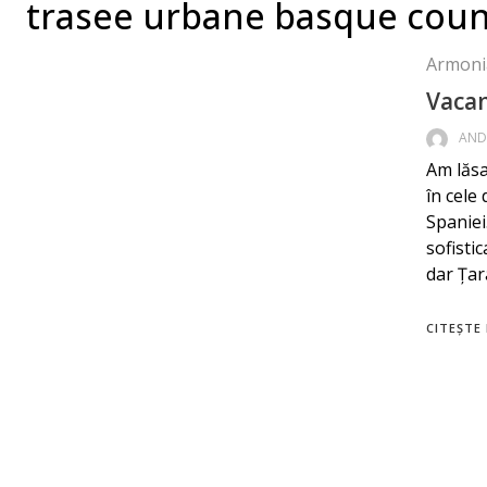
trasee urbane basque coun
Armoni
Vacan
AND
Am lăsa
în cele
Spaniei
sofisti
dar Țar
CITEȘTE 