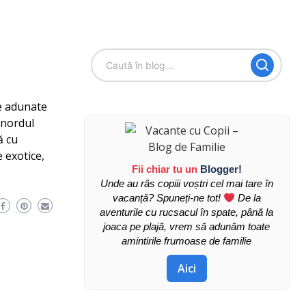
le adunate
 nordul
ă cu
e exotice,
Fii chiar tu un
Blogger!
Unde au râs copiii voștri cel mai tare în
vacanță? Spuneți-ne tot!
De la
aventurile cu rucsacul în spate, până la
joaca pe plajă, vrem să adunăm toate
amintirile frumoase de familie
Aici