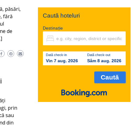
ă, păsări,
Caută hoteluri
, fără
ul
Destinație
ane de
]
Dată check-in
Dată check-out
Vin 7 aug. 2026
Sâm 8 aug. 2026
i
ăți
gi, prin
rcă sau
nd din