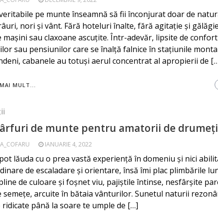
e veritabile pe munte înseamnă să fii înconjurat doar de natur
âuri, nori și vânt. Fără hoteluri înalte, fără agitație și gălăgie
e mașini sau claxoane ascuțite. Într-adevăr, lipsite de confort
ilor sau pensiunilor care se înalță falnice în stațiunile mont
ndeni, cabanele au totuși aerul concentrat al apropierii de […
MAI MULT...
ii
ârfuri de munte pentru amatorii de drumeți
A_COFARU
IANUARIE 4, 2022
ot lăuda cu o prea vastă experiență în domeniu și nici abilit
dinare de escaladare și orientare, însă îmi plac plimbările lun
line de culoare și foșnet viu, pajiștile întinse, nesfârșite pa
e semețe, arcuite în bătaia vânturilor. Sunetul naturii rezonâ
e ridicate până la soare te umple de […]