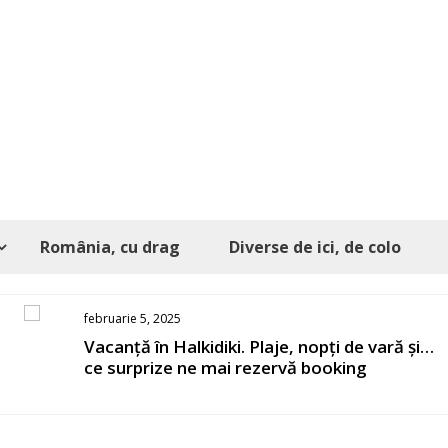
România, cu drag
Diverse de ici, de colo
ie 5, 2025
octombrie
ță în Halkidiki. Plaje, nopți de vară și…
Români
rprize ne mai rezervă booking
poves