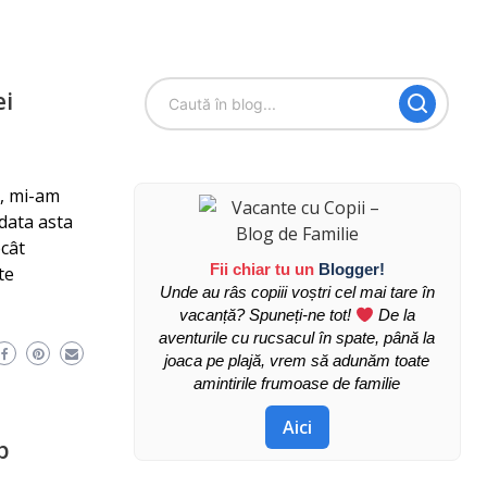
ei
e, mi-am
 data asta
ecât
Fii chiar tu un
Blogger!
te
Unde au râs copiii voștri cel mai tare în
vacanță? Spuneți-ne tot!
De la
aventurile cu rucsacul în spate, până la
joaca pe plajă, vrem să adunăm toate
amintirile frumoase de familie
Aici
p