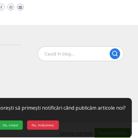
orești să primești notificări când publicăm articole noi?
Da, vreau!
Nu, mulțumesc
Citește mai mult
Acceptă Cookie