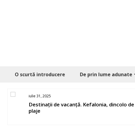
Skip
to
content
O scurtă introducere
De prin lume adunate
31, 2025
februar
inații de vacanță. Kefalonia, dincolo de
Vacan
e
ce su