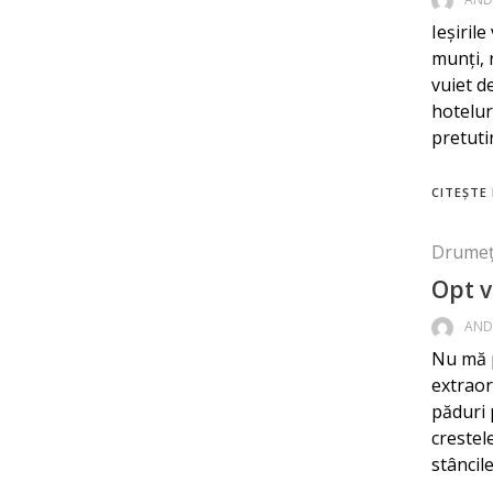
Ieșiril
munți, r
vuiet d
hotelur
pretuti
CITEȘTE 
Drumeț
Opt v
AND
Nu mă p
extraor
păduri p
crestel
stâncil