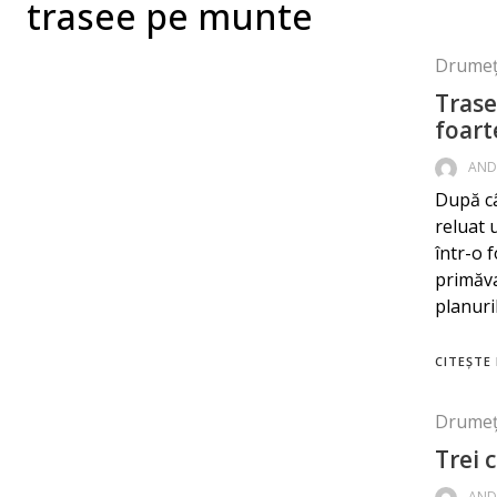
trasee pe munte
Drumeț
Trase
foart
AND
După câ
reluat 
într-o f
primăva
planuri
CITEȘTE 
Drumeț
Trei 
AND