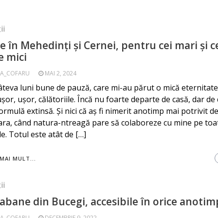
ii
e în Mehedinți şi Cernei, pentru cei mari și c
e mici
A_COFARU
MAI 2, 2024
teva luni bune de pauză, care mi-au părut o mică eternitat
uşor, uşor, călătoriile. Încă nu foarte departe de casă, dar de
ormulă extinsă. Şi nici că aş fi nimerit anotimp mai potrivit d
ra, când natura-ntreagă pare să colaboreze cu mine pe toa
le. Totul este atât de […]
MAI MULT...
ii
cabane din Bucegi, accesibile în orice anotim
A_COFARU
DECEMBRIE 9, 2022