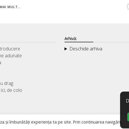
MAI MULT...
Arhivă:
ntroducere
Deschide arhiva
me adunate
a
u drag
ici, de colo
D
za și îmbunătăți experiența ta pe site. Prin continuarea navigării,