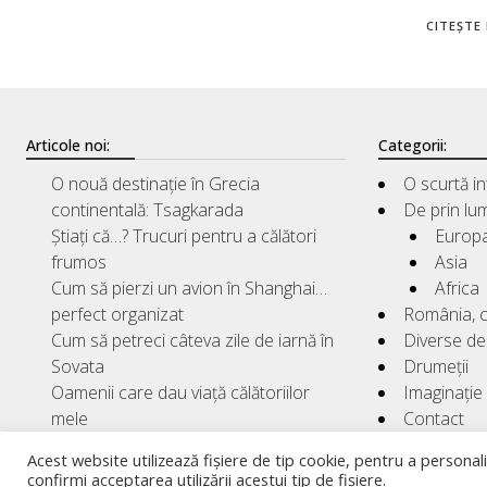
CITEȘTE 
Articole noi:
Categorii:
O nouă destinație în Grecia
O scurtă i
continentală: Tsagkarada
De prin lu
Știați că…? Trucuri pentru a călători
Europ
frumos
Asia
Cum să pierzi un avion în Shanghai…
Africa
perfect organizat
România, c
Cum să petreci câteva zile de iarnă în
Diverse de 
Sovata
Drumeții
Oamenii care dau viață călătoriilor
Imaginație
mele
Contact
Acest website utilizează fișiere de tip cookie, pentru a personali
confirmi acceptarea utilizării acestui tip de fișiere.