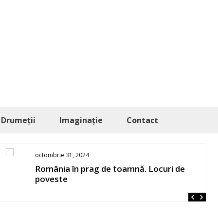
Drumeții
Imaginație
Contact
 31, 2024
august 5, 2
a în prag de toamnă. Locuri de
De prin 
te
umblate