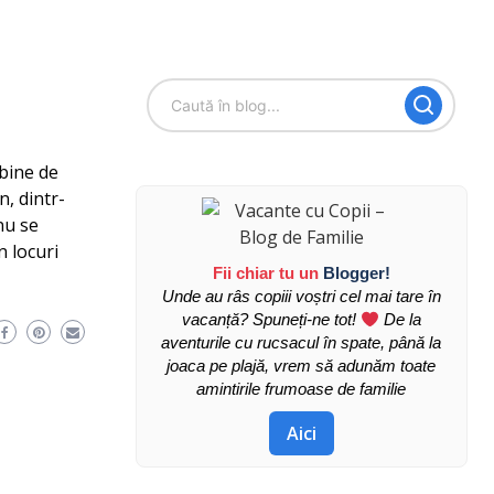
bine de
, dintr-
nu se
n locuri
Fii chiar tu un
Blogger!
Unde au râs copiii voștri cel mai tare în
vacanță? Spuneți-ne tot!
De la
aventurile cu rucsacul în spate, până la
joaca pe plajă, vrem să adunăm toate
amintirile frumoase de familie
Aici