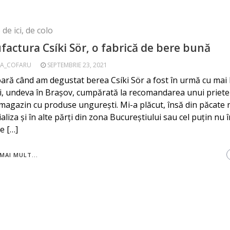
de ici, de colo
actura Csíki Sör, o fabrică de bere bună
A_COFARU
SEPTEMBRIE 23, 2021
ară când am degustat berea Csíki Sör a fost în urmă cu mai 
ni, undeva în Brașov, cumpărată la recomandarea unui prieten
magazin cu produse ungurești. Mi-a plăcut, însă din păcate 
liza și în alte părți din zona Bucureștiului sau cel puțin nu î
e […]
MAI MULT...