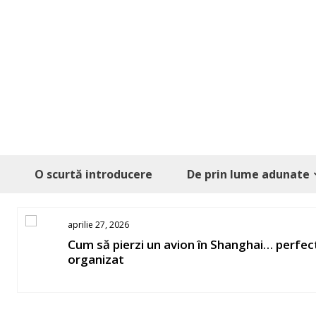
Skip
to
content
O scurtă introducere
De prin lume adunate
aprilie 27, 2026
os
Cum să pierzi un avion în Shanghai… perfec
organizat