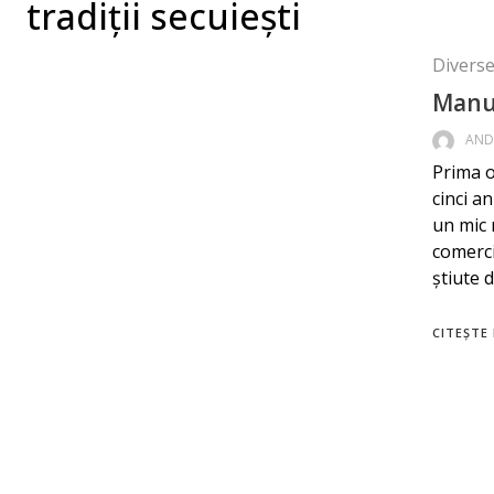
tradiții secuiești
Diverse 
Manuf
AND
Prima o
cinci a
un mic 
comercia
știute d
CITEȘTE 