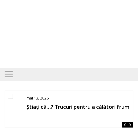
Skip
to
content
mai 13, 2026
Știați că…? Trucuri pentru a călători frumos