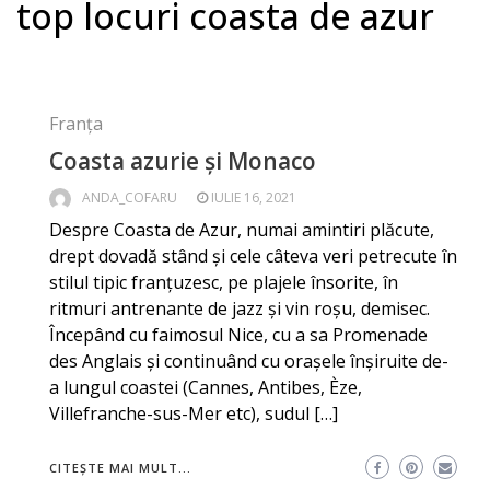
top locuri coasta de azur
Franța
Coasta azurie și Monaco
ANDA_COFARU
IULIE 16, 2021
Despre Coasta de Azur, numai amintiri plăcute,
drept dovadă stând și cele câteva veri petrecute în
stilul tipic franțuzesc, pe plajele însorite, în
ritmuri antrenante de jazz și vin roșu, demisec.
Începând cu faimosul Nice, cu a sa Promenade
des Anglais și continuând cu orașele înșiruite de-
a lungul coastei (Cannes, Antibes, Èze,
Villefranche-sus-Mer etc), sudul […]
CITEȘTE MAI MULT...