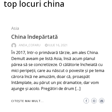
top locuri china
Asia
China îndepărtată
ANDA_COFARU
IULIE 16, 2021
În 2017, într-o primăvară târzie, am ales China.
Demult aveam pe listă Asia, însă acum planul
părea să se concretizeze. O călătorie încheiată cu
mici peripeții, care au născut o poveste și pe tema
cărora încă ne amuzăm, doar că, proaspăt
întâmplate, au părut un pic dramatice, dar vom
ajunge și acolo. Pregătiri de drum […]
CITEȘTE MAI MULT...