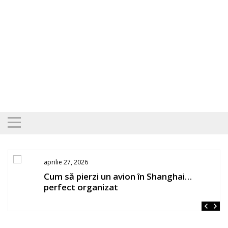
Skip
to
content
aprilie 27, 2026
os
Cum să pierzi un avion în Shanghai…
perfect organizat