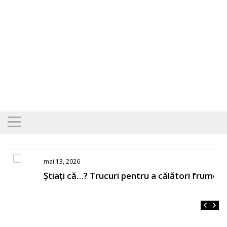
Skip
to
content
mai 13, 2026
Știați că…? Trucuri pentru a călători frumos