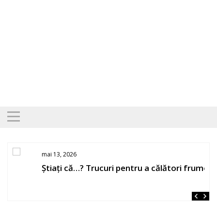
Skip
to
content
mai 13, 2026
Știați că…? Trucuri pentru a călători frumos