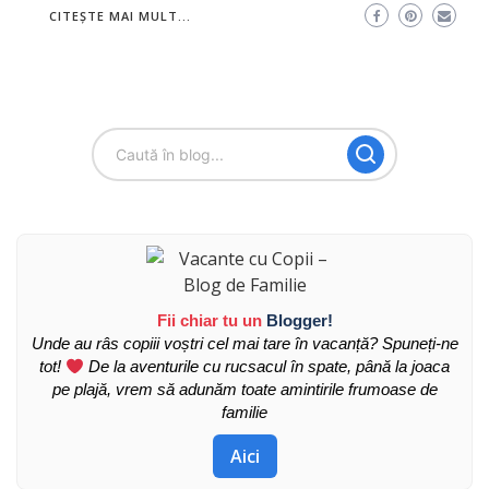
CITEȘTE MAI MULT...
Fii chiar tu un
Blogger!
Unde au râs copiii voștri cel mai tare în vacanță? Spuneți-ne
tot!
De la aventurile cu rucsacul în spate, până la joaca
pe plajă, vrem să adunăm toate amintirile frumoase de
familie
Aici