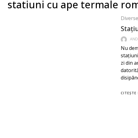
statiuni cu ape termale ro
Diverse 
Stați
AND
Nu demu
stațiuni
zi din a
datorită
disipân
CITEȘTE 