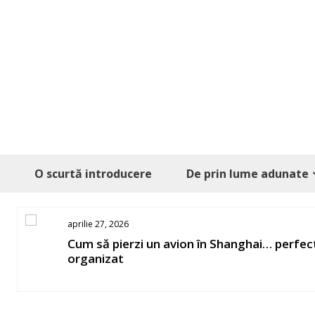
Skip
to
content
O scurtă introducere
De prin lume adunate
aprilie 27, 2026
os
Cum să pierzi un avion în Shanghai… perfec
organizat