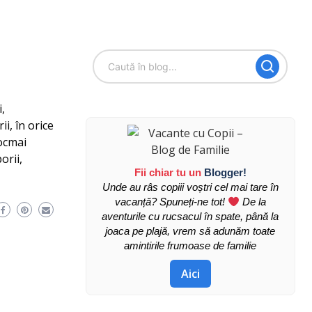
,
i, în orice
tocmai
orii,
Fii chiar tu un
Blogger!
Unde au râs copiii voștri cel mai tare în
vacanță? Spuneți-ne tot!
De la
aventurile cu rucsacul în spate, până la
joaca pe plajă, vrem să adunăm toate
amintirile frumoase de familie
Aici