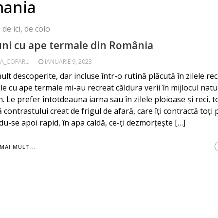
mania
de ici, de colo
uni cu ape termale din România
A_COFARU
IANUARIE 9, 2023
lt descoperite, dar incluse într-o rutină plăcută în zilele reci
le cu ape termale mi-au recreat căldura verii în mijlocul naturi
n. Le prefer întotdeauna iarna sau în zilele ploioase și reci, 
 contrastului creat de frigul de afară, care îți contractă toți p
du-se apoi rapid, în apa caldă, ce-ți dezmorțește […]
MAI MULT...