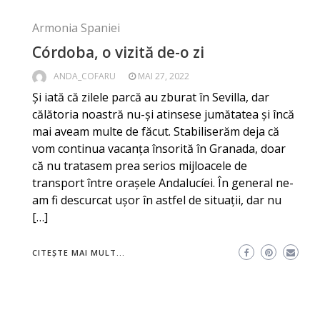
Armonia Spaniei
Córdoba, o vizită de-o zi
ANDA_COFARU
MAI 27, 2022
Și iată că zilele parcă au zburat în Sevilla, dar
călătoria noastră nu-și atinsese jumătatea și încă
mai aveam multe de făcut. Stabiliserăm deja că
vom continua vacanța însorită în Granada, doar
că nu tratasem prea serios mijloacele de
transport între orașele Andalucíei. În general ne-
am fi descurcat ușor în astfel de situații, dar nu
[…]
CITEȘTE MAI MULT...