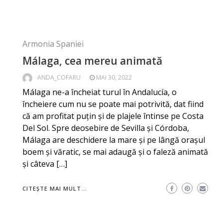
Armonia Spaniei
Málaga, cea mereu animată
ANDA_COFARU
MAI 30, 2022
Málaga ne-a încheiat turul în Andalucía, o
încheiere cum nu se poate mai potrivită, dat fiind
că am profitat puțin și de plajele întinse pe Costa
Del Sol. Spre deosebire de Sevilla și Córdoba,
Málaga are deschidere la mare și pe lângă orașul
boem și văratic, se mai adaugă și o faleză animată
și câteva […]
CITEȘTE MAI MULT...