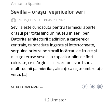
Armonia Spaniei
Sevilla – orașul veșnicelor veri
ANDA_COFARU
MAI 23, 2022
Sevilla este cunoscută pentru farmecul aparte,
orașul per total fiind un muzeu în aer liber.
Datorită arhitecturii clădirilor, a cartierelor
centrale, cu străduțe înguste și întortocheate,
șerpuind printre portocali încărcați de fructe și
micuțe terase vesele, a copacilor plini de flori
colorate, ce mărginesc fiecare bulevard sau a
multitudinii palmierilor, aliniați ca niște umbreluțe
verzi, […]
CITEȘTE MAI MULT...
Paginație
1
2
Următor
articole