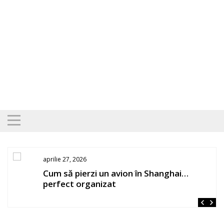
Skip
to
content
aprilie 27, 2026
os
Cum să pierzi un avion în Shanghai…
perfect organizat