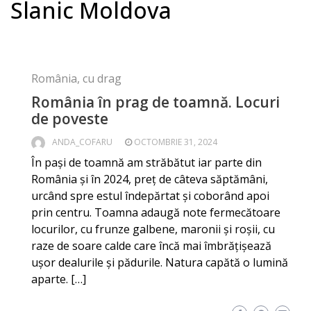
Slanic Moldova
România, cu drag
România în prag de toamnă. Locuri
de poveste
ANDA_COFARU
OCTOMBRIE 31, 2024
În pași de toamnă am străbătut iar parte din
România și în 2024, preț de câteva săptămâni,
urcând spre estul îndepărtat și coborând apoi
prin centru. Toamna adaugă note fermecătoare
locurilor, cu frunze galbene, maronii și roșii, cu
raze de soare calde care încă mai îmbrățișează
ușor dealurile și pădurile. Natura capătă o lumină
aparte. […]