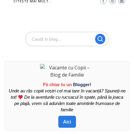
CITEȘTE MAI MULT...
Fii chiar tu un
Blogger!
Unde au râs copiii voștri cel mai tare în vacanță? Spuneți-ne
tot!
De la aventurile cu rucsacul în spate, până la joaca
pe plajă, vrem să adunăm toate amintirile frumoase de
familie
Aici