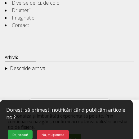
Diverse de ici, de colo
Drumeții
Imaginație
Contact
Arhivă:
Deschide arhiva
Dorești să primești notificări când publicăm articole
Acest website utilizează fișiere de tip cookie, pentru a
personaliza și îmbunătăți experiența ta pe site. Prin
noi?
continuarea navigării, confirmi acceptarea utilizării acestui
tip de fișiere.
Da, vreau!
Nu, mulțumesc