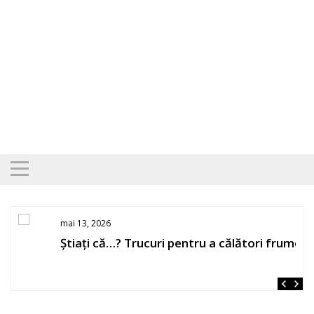
Skip
to
content
mai 13, 2026
Știați că…? Trucuri pentru a călători frumos