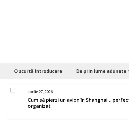
Skip
to
content
O scurtă introducere
De prin lume adunate
aprilie 27, 2026
os
Cum să pierzi un avion în Shanghai… perfec
organizat