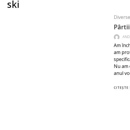
ski
Diverse 
Pârti
AND
Am înch
am prof
specifi
Nu am c
anul vo
CITEȘTE 