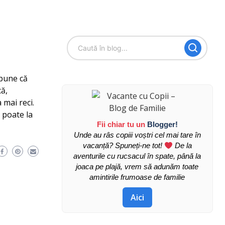
spune că
că,
 mai reci.
 poate la
Fii chiar tu un
Blogger!
Unde au râs copiii voștri cel mai tare în
vacanță? Spuneți-ne tot!
De la
aventurile cu rucsacul în spate, până la
joaca pe plajă, vrem să adunăm toate
amintirile frumoase de familie
Aici