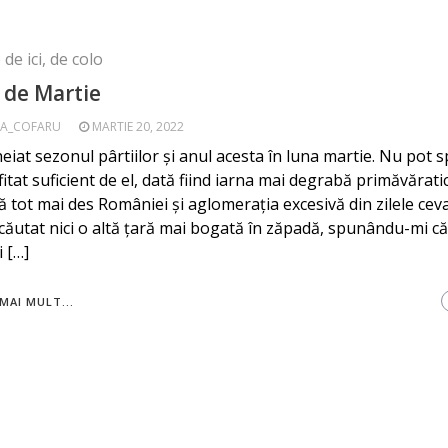
de ici, de colo
i de Martie
A_COFARU
MARTIE 20, 2022
eiat sezonul pârtiilor și anul acesta în luna martie. Nu pot 
itat suficient de el, dată fiind iarna mai degrabă primăvărati
că tot mai des României și aglomerația excesivă din zilele ceva
ăutat nici o altă țară mai bogată în zăpadă, spunându-mi că
i […]
MAI MULT...