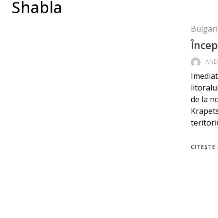
Shabla
Bulgari
Încep
AND
Imediat
litoral
de la n
Krapets
teritori
CITEȘTE 