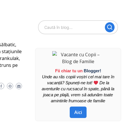
ălbatic,
 stațiunile
urankulak,
ătruns pe
Fii chiar tu un
Blogger!
Unde au râs copiii voștri cel mai tare în
vacanță? Spuneți-ne tot!
De la
aventurile cu rucsacul în spate, până la
joaca pe plajă, vrem să adunăm toate
amintirile frumoase de familie
Aici