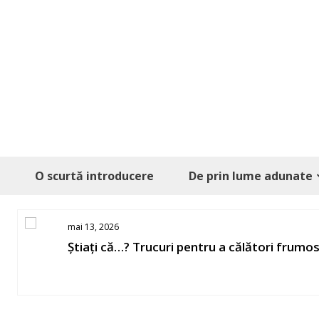
Skip
to
content
O scurtă introducere
De prin lume adunate
mai 13, 2026
Știați că…? Trucuri pentru a călători frumo