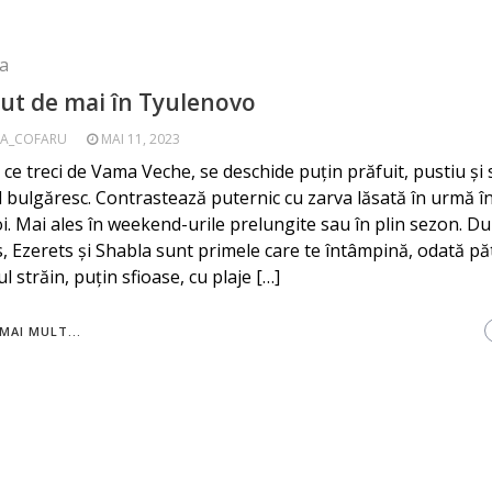
a
ut de mai în Tyulenovo
A_COFARU
MAI 11, 2023
 ce treci de Vama Veche, se deschide puțin prăfuit, pustiu și s
ul bulgăresc. Contrastează puternic cu zarva lăsată în urmă în
oi. Mai ales în weekend-urile prelungite sau în plin sezon. D
, Ezerets și Shabla sunt primele care te întâmpină, odată p
ul străin, puțin sfioase, cu plaje […]
MAI MULT...