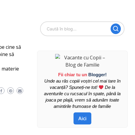
pe cine să
bine să
n materie
Fii chiar tu un
Blogger!
Unde au râs copiii voștri cel mai tare în
vacanță? Spuneți-ne tot!
De la
aventurile cu rucsacul în spate, până la
joaca pe plajă, vrem să adunăm toate
amintirile frumoase de familie
Aici