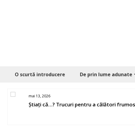
Skip
to
content
O scurtă introducere
De prin lume adunate
mai 13, 2026
Știați că…? Trucuri pentru a călători frumo