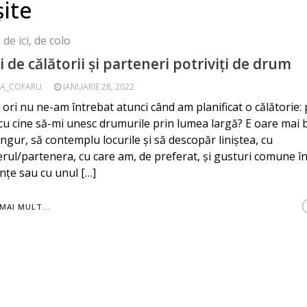
șite
de ici, de colo
i de călătorii și parteneri potriviți de drum
A_COFARU
IANUARIE 28, 2022
 ori nu ne-am întrebat atunci când am planificat o călătorie: 
cu cine să-mi unesc drumurile prin lumea largă? E oare mai 
ngur, să contemplu locurile și să descopăr liniștea, cu
rul/partenera, cu care am, de preferat, și gusturi comune î
nțe sau cu unul […]
MAI MULT...