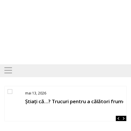
Skip
to
content
mai 13, 2026
Știați că…? Trucuri pentru a călători frumos