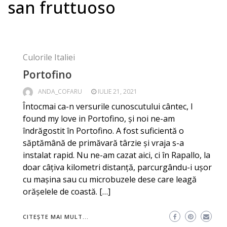
san fruttuoso
Culorile Italiei
Portofino
ANDA_COFARU
IULIE 21, 2021
Întocmai ca-n versurile cunoscutului cântec, I
found my love in Portofino, și noi ne-am
îndrăgostit în Portofino. A fost suficientă o
săptămână de primăvară târzie și vraja s-a
instalat rapid. Nu ne-am cazat aici, ci în Rapallo, la
doar câțiva kilometri distanță, parcurgându-i ușor
cu mașina sau cu microbuzele dese care leagă
orășelele de coastă. […]
CITEȘTE MAI MULT...