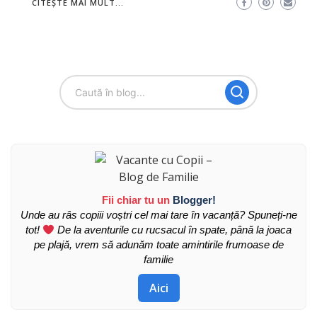
CITEȘTE MAI MULT...
Fii chiar tu un
Blogger!
Unde au râs copiii voștri cel mai tare în vacanță? Spuneți-ne
tot!
De la aventurile cu rucsacul în spate, până la joaca
pe plajă, vrem să adunăm toate amintirile frumoase de
familie
Aici