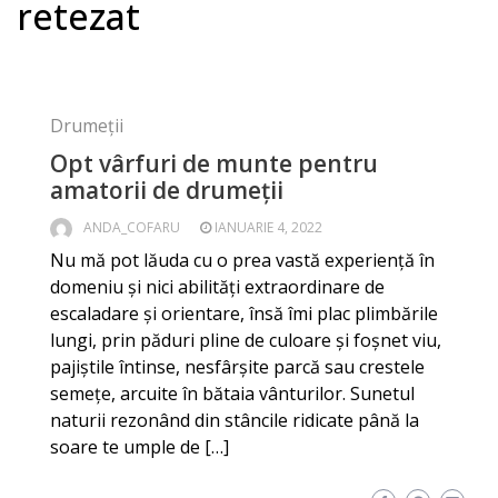
retezat
Drumeții
Opt vârfuri de munte pentru
amatorii de drumeții
ANDA_COFARU
IANUARIE 4, 2022
Nu mă pot lăuda cu o prea vastă experiență în
domeniu și nici abilități extraordinare de
escaladare și orientare, însă îmi plac plimbările
lungi, prin păduri pline de culoare și foșnet viu,
pajiștile întinse, nesfârșite parcă sau crestele
semețe, arcuite în bătaia vânturilor. Sunetul
naturii rezonând din stâncile ridicate până la
soare te umple de […]