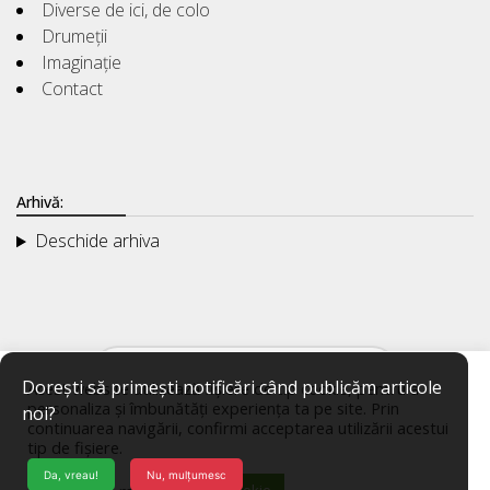
Diverse de ici, de colo
Drumeții
Imaginație
Contact
Arhivă:
Deschide arhiva
Dorești să primești notificări când publicăm articole
Acest website utilizează fișiere de tip cookie, pentru a
personaliza și îmbunătăți experiența ta pe site. Prin
noi?
continuarea navigării, confirmi acceptarea utilizării acestui
tip de fișiere.
Da, vreau!
Nu, mulțumesc