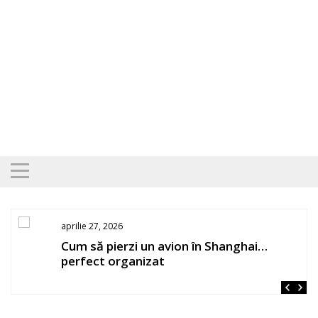
Skip
to
content
aprilie 27, 2026
os
Cum să pierzi un avion în Shanghai…
perfect organizat