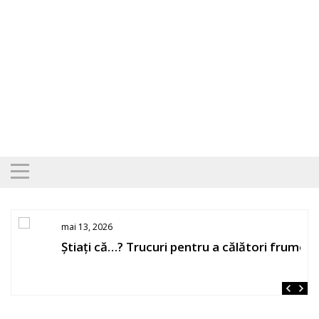
Skip
to
content
mai 13, 2026
Știați că…? Trucuri pentru a călători frumos