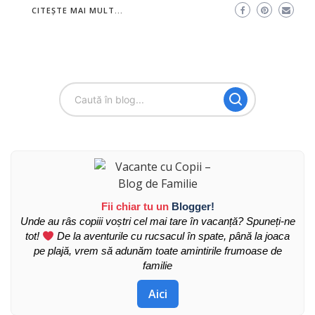
CITEȘTE MAI MULT...
Fii chiar tu un
Blogger!
Unde au râs copiii voștri cel mai tare în vacanță? Spuneți-ne
tot!
De la aventurile cu rucsacul în spate, până la joaca
pe plajă, vrem să adunăm toate amintirile frumoase de
familie
Aici