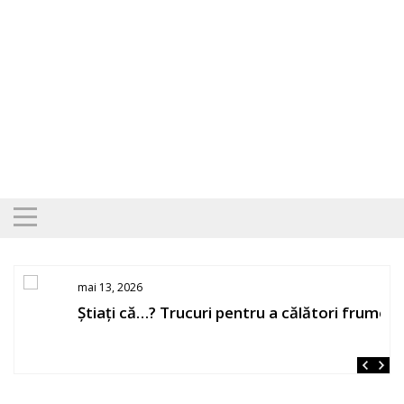
Skip
to
content
mai 13, 2026
Știați că…? Trucuri pentru a călători frumos