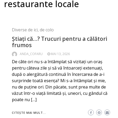
restaurante locale
Diverse de ici, de colo
Știați că…? Trucuri pentru a călători
frumos
ANDA_COFARU
MAI 13, 2026
De câte ori nu s-a întâmplat să vizitați un oraș
pentru câteva zile și să vă întoarceți extenuați,
după o alergătură continuă în încercarea de a-i
surprinde toată esența? Mi s-a întâmplat și mie,
nu de puține ori. Din păcate, sunt prea multe de
văzut într-o viață limitată și, uneori, cu gândul că
poate nu […]
CITEȘTE MAI MULT...