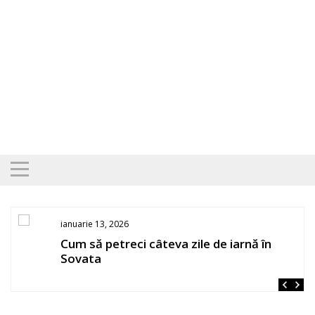
Skip
to
content
ianuarie 13, 2026
Cum să petreci câteva zile de iarnă în
Sovata