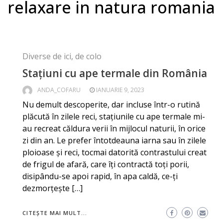
relaxare in natura romania
Diverse de ici, de colo
Stațiuni cu ape termale din România
ANDA_COFARU
IANUARIE 9, 2023
Nu demult descoperite, dar incluse într-o rutină
plăcută în zilele reci, stațiunile cu ape termale mi-
au recreat căldura verii în mijlocul naturii, în orice
zi din an. Le prefer întotdeauna iarna sau în zilele
ploioase și reci, tocmai datorită contrastului creat
de frigul de afară, care îți contractă toți porii,
disipându-se apoi rapid, în apa caldă, ce-ți
dezmorțește […]
CITEȘTE MAI MULT...